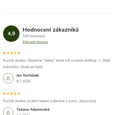
v
l
á
Hodnocení zákazníků
d
4,9
169 hodnocení
a
Zobrazit recenze
c
í
Rychlé dodání. Zbytečné "dárky" které mě osobně obtěžují :-). Zlaté
hvězdičky všude po bytě.
p
Jan Suchánek
r
8.7.2026
v
k
Rychlé dodání, kvalitní balení a dáreček k tomu, doporučuji
Tatiana Adamovská
y