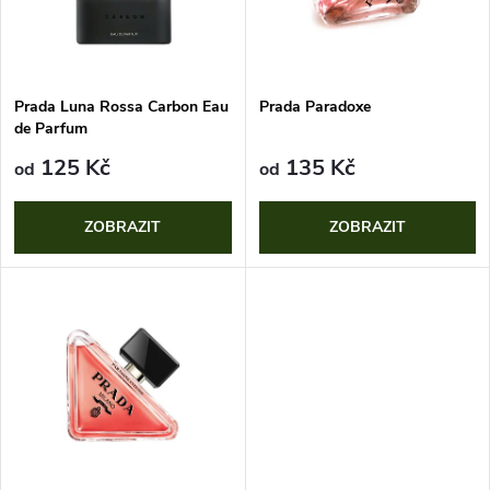
n
i
í
s
p
Prada Luna Rossa Carbon Eau
Prada Paradoxe
de Parfum
p
r
125 Kč
135 Kč
od
od
r
o
ZOBRAZIT
ZOBRAZIT
o
d
d
u
u
k
k
t
t