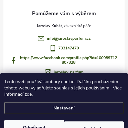
Jaroslav Kubát
info
@
jaroslavparfum.cz
733147470
https://www.facebook.com/profile.php?id=100089712
807328
jaroslav_parfum
Tento web používá soubory cookie. Dalším procházením
733147470
tohoto webu vyjadřujete souhlas s jejich používáním.. Více
https://www.youtube.com/@jaroslav_parfum
informací
zde
.
Nastavení
Copyright 2026
Czech Fragrance Club
. Všechna práva vyhrazena.
Odmítnout