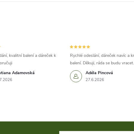
ání, kvalitní balení a dáreček k
Rychlé odeslání, dáreček navíc a k
oručuji
balení. Děkuji, ráda se budu vracet.
atiana Adamovská
Adéla Pincová
7.2026
27.6.2026