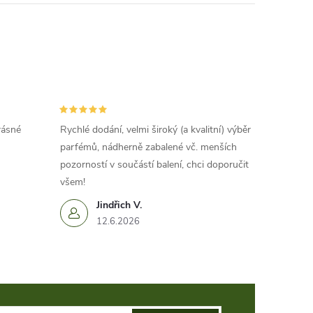
rásné
Rychlé dodání, velmi široký (a kvalitní) výběr
parfémů, nádherně zabalené vč. menších
pozorností v součástí balení, chci doporučit
všem!
Jindřich V.
12.6.2026