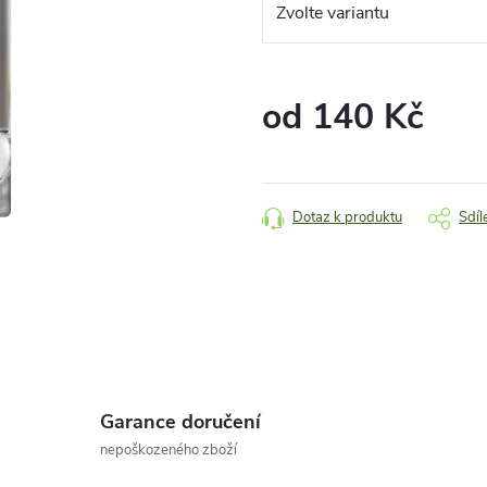
od
140 Kč
Měrná
cena:
Dotaz k produktu
Sdíl
Garance doručení
nepoškozeného zboží