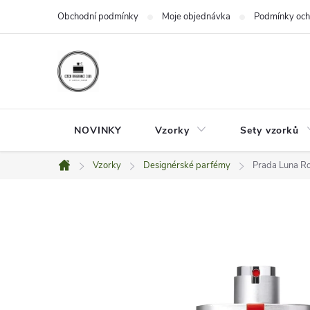
Přejít
Obchodní podmínky
Moje objednávka
Podmínky och
na
obsah
NOVINKY
Vzorky
Sety vzorků
Vzorky
Designérské parfémy
Prada Luna R
Domů