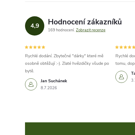
Hodnocení zákazníků
4,9
169 hodnocení
Zobrazit recenze
Rychlé dodání. Zbytečné "dárky" které mě
Rychlé dod
osobně obtěžují :-). Zlaté hvězdičky všude po
tomu, dop
bytě.
T
3.
Jan Suchánek
8.7.2026