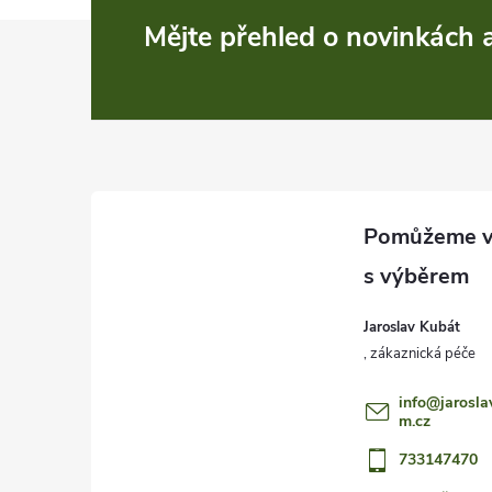
Z
Mějte přehled o novinkách
á
p
a
t
í
Jaroslav Kubát
info
@
jarosla
m.cz
733147470