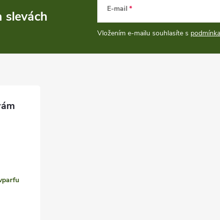
E-mail
a slevách
Vložením e-mailu souhlasíte s
podmínka
vparfu