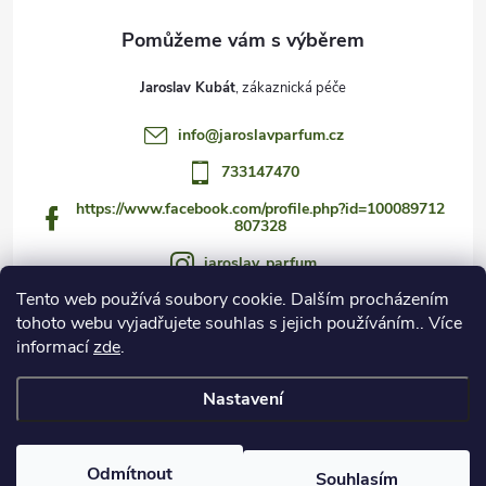
Jaroslav Kubát
info
@
jaroslavparfum.cz
733147470
https://www.facebook.com/profile.php?id=100089712
807328
jaroslav_parfum
Tento web používá soubory cookie. Dalším procházením
733147470
tohoto webu vyjadřujete souhlas s jejich používáním.. Více
https://www.youtube.com/@jaroslav_parfum
informací
zde
.
Nastavení
Copyright 2026
Czech Fragrance Club
. Všechna práva vyhrazena.
Odmítnout
Souhlasím