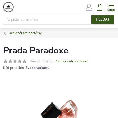
Přejít
NÁKUPNÍ
KOŠÍK
na
obsah
HLEDAT
Designérské parfémy
Prada Paradoxe
Neohodnoceno
Podrobnosti hodnocení
Kód produktu:
Zvolte variantu