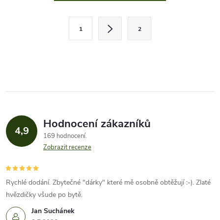
v
l
S
1
2
t
á
r
d
á
a
n
k
c
o
í
v
Hodnocení zákazníků
4,9
á
p
169 hodnocení
n
Zobrazit recenze
r
í
v
Rychlé dodání. Zbytečné "dárky" které mě osobně obtěžují :-). Zlaté
k
hvězdičky všude po bytě.
Jan Suchánek
y