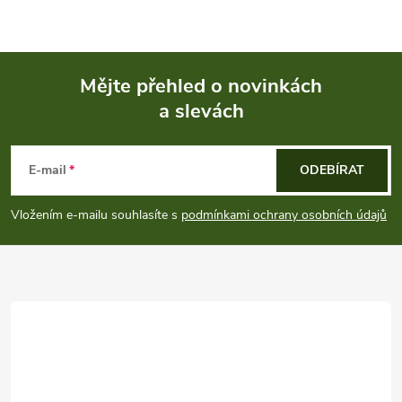
Mějte přehled o novinkách
a slevách
Z
á
E-mail
ODEBÍRAT
p
Vložením e-mailu souhlasíte s
podmínkami ochrany osobních údajů
a
t
í