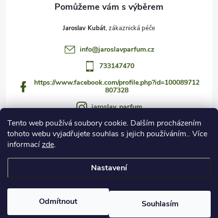
Jaroslav Kubát
info
@
jaroslavparfum.cz
733147470
https://www.facebook.com/profile.php?id=100089712
807328
jaroslav_parfum
Tento web používá soubory cookie. Dalším procházením
733147470
tohoto webu vyjadřujete souhlas s jejich používáním.. Více
https://www.youtube.com/@jaroslav_parfum
informací
zde
.
Nastavení
Copyright 2026
Czech Fragrance Club
. Všechna práva vyhrazena.
Odmítnout
Souhlasím
Vytvořil Shoptet