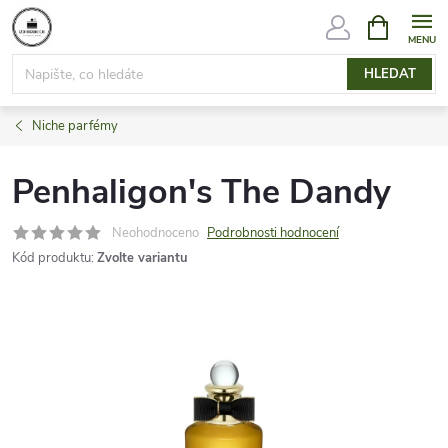
Přejít
NÁKUPNÍ
KOŠÍK
na
obsah
HLEDAT
Niche parfémy
Penhaligon's The Dandy
Neohodnoceno
Podrobnosti hodnocení
Kód produktu:
Zvolte variantu