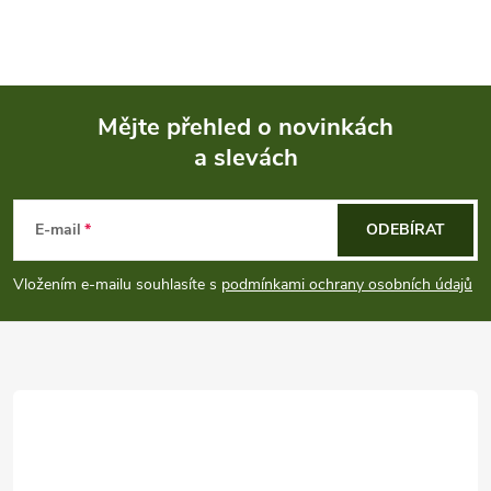
Mějte přehled o novinkách
a slevách
Z
á
E-mail
ODEBÍRAT
p
Vložením e-mailu souhlasíte s
podmínkami ochrany osobních údajů
a
t
í