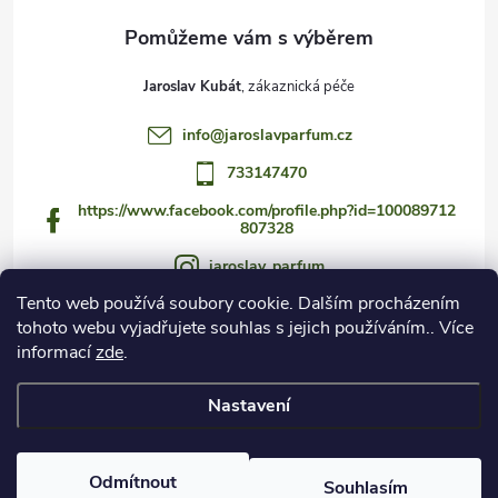
Jaroslav Kubát
info
@
jaroslavparfum.cz
733147470
https://www.facebook.com/profile.php?id=100089712
807328
jaroslav_parfum
Tento web používá soubory cookie. Dalším procházením
733147470
tohoto webu vyjadřujete souhlas s jejich používáním.. Více
https://www.youtube.com/@jaroslav_parfum
informací
zde
.
Nastavení
Copyright 2026
Czech Fragrance Club
. Všechna práva vyhrazena.
Odmítnout
Souhlasím