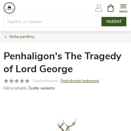
Přejít
NÁKUPNÍ
KOŠÍK
na
obsah
HLEDAT
Niche parfémy
Penhaligon's The Tragedy
of Lord George
Neohodnoceno
Podrobnosti hodnocení
Kód produktu:
Zvolte variantu