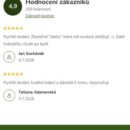
ů
Hodnocení zákazníků
d
4,9
ů
169 hodnocení
a
Zobrazit recenze
c
í
Rychlé dodání. Zbytečné "dárky" které mě osobně obtěžují :-). Zlaté
hvězdičky všude po bytě.
p
Jan Suchánek
r
8.7.2026
v
k
Rychlé dodání, kvalitní balení a dáreček k tomu, doporučuji
Tatiana Adamovská
y
3.7.2026
v
ý