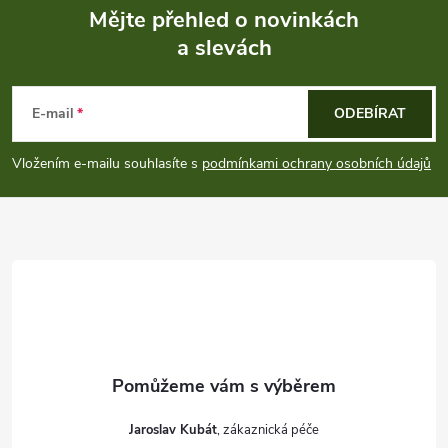
p
Mějte přehled o novinkách
i
a slevách
Z
s
á
E-mail
ODEBÍRAT
u
p
Vložením e-mailu souhlasíte s
podmínkami ochrany osobních údajů
a
t
í
Jaroslav Kubát