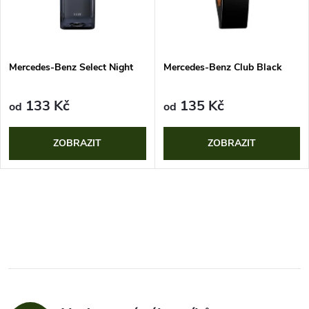
n
i
í
s
p
Mercedes-Benz Select Night
Mercedes-Benz Club Black
p
r
133 Kč
135 Kč
od
od
r
o
ZOBRAZIT
ZOBRAZIT
o
d
d
O
u
u
v
k
k
l
t
á
t