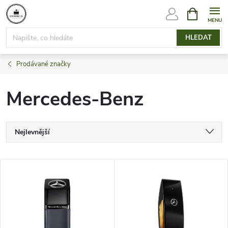
Přejít
NÁKUPNÍ
KOŠÍK
na
obsah
HLEDAT
Prodávané značky
Mercedes-Benz
Ř
Nejlevnější
a
Nejdražší
V
Nejprodávanější
z
ý
Abecedně
e
p