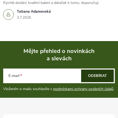
Rychlé dodání, kvalitní balení a dáreček k tomu, doporučuji
Tatiana Adamovská
3.7.2026
Mějte přehled o novinkách
a slevách
Z
á
E-mail
ODEBÍRAT
p
Vložením e-mailu souhlasíte s
podmínkami ochrany osobních údajů
a
t