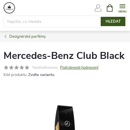
Přejít
NÁKUPNÍ
KOŠÍK
na
obsah
HLEDAT
Designérské parfémy
Mercedes-Benz Club Black
Neohodnoceno
Podrobnosti hodnocení
Kód produktu:
Zvolte variantu