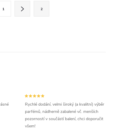
1
2
rásné
Rychlé dodání, velmi široký (a kvalitní) výběr
parfémů, nádherně zabalené vč. menších
pozorností v součástí balení, chci doporučit
všem!