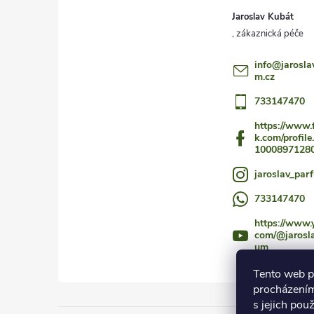
í
Jaroslav Kubát
info
@
jarosla
m.cz
733147470
https://www.
k.com/profile
1000897128
jaroslav_par
733147470
https://www.
com/@jarosl
um
Tento web p
procházením
s jejich pou