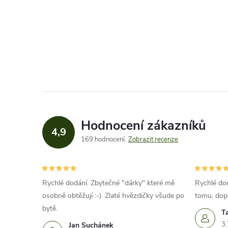
O
v
l
á
d
a
Hodnocení zákazníků
c
4,9
169 hodnocení
Zobrazit recenze
í
p
Rychlé dodání. Zbytečné "dárky" které mě
Rychlé dod
r
osobně obtěžují :-). Zlaté hvězdičky všude po
tomu, dop
bytě.
v
T
3.
Jan Suchánek