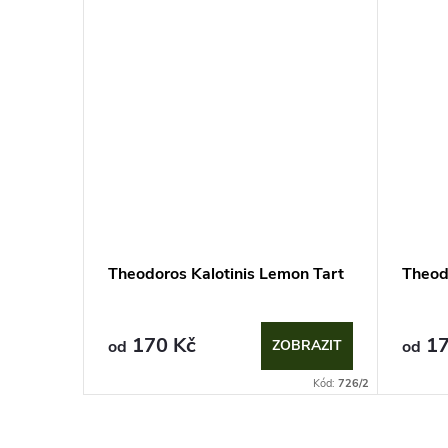
Theodoros Kalotinis Lemon Tart
Theod
170 Kč
17
od
ZOBRAZIT
od
Kód:
726/2