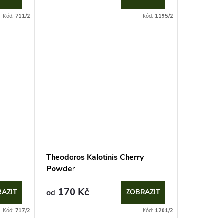
Kód:
711/2
Kód:
1195/2
e
Theodoros Kalotinis Cherry
Powder
170 Kč
AZIT
od
ZOBRAZIT
Kód:
717/2
Kód:
1201/2