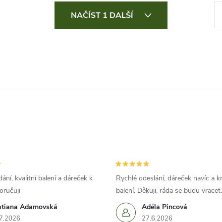
S
NAČÍST 1 DALŠÍ
t
r
á
n
k
o
v
á
n
í
ání, kvalitní balení a dáreček k
Rychlé odeslání, dáreček navíc a k
oručuji
balení. Děkuji, ráda se budu vracet.
atiana Adamovská
Adéla Pincová
7.2026
27.6.2026