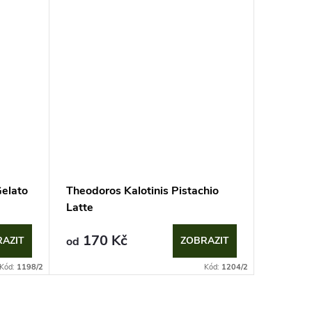
Gelato
Theodoros Kalotinis Pistachio
Latte
170 Kč
AZIT
od
ZOBRAZIT
Kód:
1198/2
Kód:
1204/2