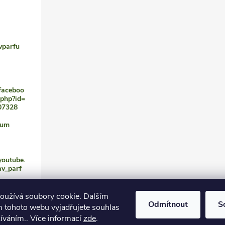
vparfu
faceboo
.php?id=
07328
fum
youtube.
av_parf
oužívá soubory cookie. Dalším
Odmítnout
S
 tohoto webu vyjadřujete souhlas
žíváním.. Více informací
zde
.