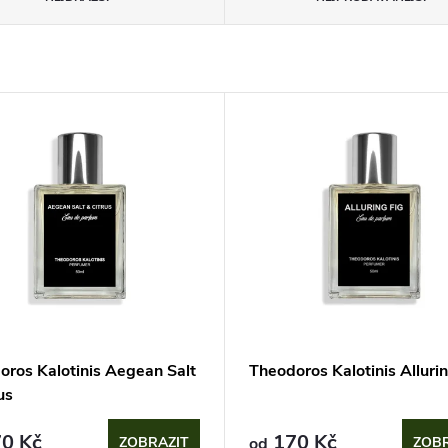
oros Kalotinis Aegean Salt
Theodoros Kalotinis Allurin
us
0 Kč
170 Kč
ZOBRAZIT
od
ZOBR