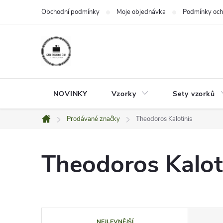
Přejít
Obchodní podmínky
Moje objednávka
Podmínky och
na
obsah
NOVINKY
Vzorky
Sety vzorků
Prodávané značky
Theodoros Kalotinis
Domů
Theodoros Kalot
Ř
NEJLEVNĚJŠÍ