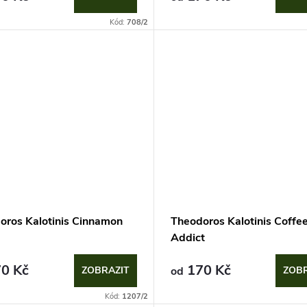
Kód:
708/2
oros Kalotinis Cinnamon
Theodoros Kalotinis Coffe
Addict
0 Kč
170 Kč
ZOBRAZIT
od
ZOBR
Kód:
1207/2