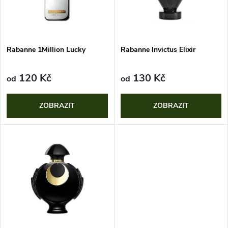
n
i
í
s
p
Rabanne 1Million Lucky
Rabanne Invictus Elixir
p
r
120 Kč
130 Kč
od
od
r
o
ZOBRAZIT
ZOBRAZIT
o
d
d
u
u
k
k
t
t