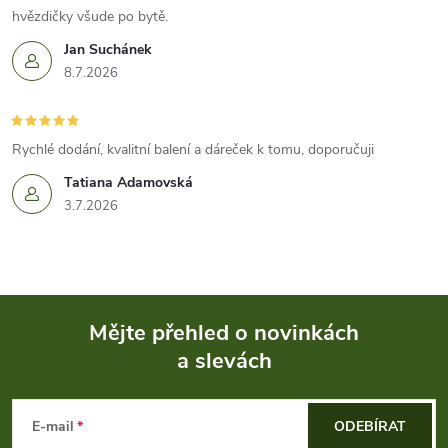
í
hvězdičky všude po bytě.
p
Jan Suchánek
r
8.7.2026
v
k
Rychlé dodání, kvalitní balení a dáreček k tomu, doporučuji
Tatiana Adamovská
y
3.7.2026
v
ý
p
Mějte přehled o novinkách
i
a slevách
Z
s
á
E-mail
ODEBÍRAT
u