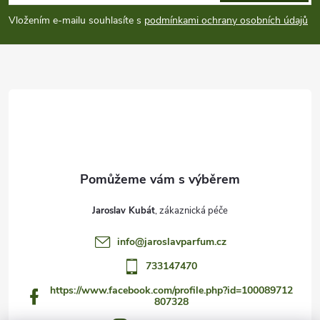
p
Vložením e-mailu souhlasíte s
podmínkami ochrany osobních údajů
a
t
í
Jaroslav Kubát
info
@
jaroslavparfum.cz
733147470
https://www.facebook.com/profile.php?id=100089712
807328