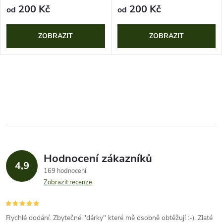
200 Kč
200 Kč
od
od
ZOBRAZIT
ZOBRAZIT
O
v
l
á
Hodnocení zákazníků
d
4,9
169 hodnocení
a
Zobrazit recenze
c
Rychlé dodání. Zbytečné "dárky" které mě osobně obtěžují :-). Zlaté