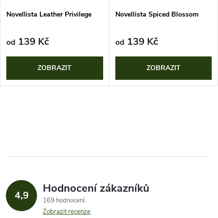
ů
ů
Novellista Leather Privilege
Novellista Spiced Blossom
139 Kč
139 Kč
od
od
ZOBRAZIT
ZOBRAZIT
O
v
l
á
Hodnocení zákazníků
d
4,9
169 hodnocení
a
Zobrazit recenze