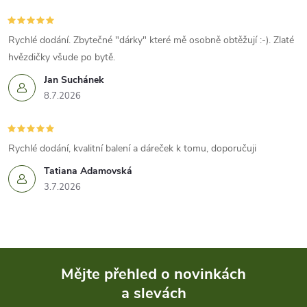
c
í
Rychlé dodání. Zbytečné "dárky" které mě osobně obtěžují :-). Zlaté
hvězdičky všude po bytě.
p
Jan Suchánek
r
8.7.2026
v
k
Rychlé dodání, kvalitní balení a dáreček k tomu, doporučuji
Tatiana Adamovská
y
3.7.2026
v
ý
p
Mějte přehled o novinkách
i
a slevách
Z