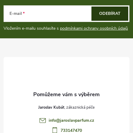
s
á
E-mail
ODEBÍRAT
u
p
Vložením e-mailu souhlasíte s
podmínkami ochrany osobních údajů
a
t
í
Jaroslav Kubát
info
@
jaroslavparfum.cz
733147470