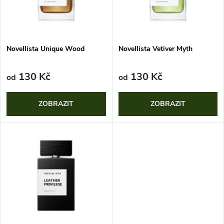
n
i
í
s
p
Novellista Unique Wood
Novellista Vetiver Myth
p
r
130 Kč
130 Kč
od
od
r
o
ZOBRAZIT
ZOBRAZIT
o
d
d
u
u
k
k
t
t