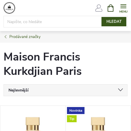
Přejít
NÁKUPNÍ
KOŠÍK
na
obsah
HLEDAT
Prodávané značky
Maison Francis
Kurkdjian Paris
Ř
Nejlevnější
a
Nejdražší
V
Novinka
Nejprodávanější
z
Tip
ý
Abecedně