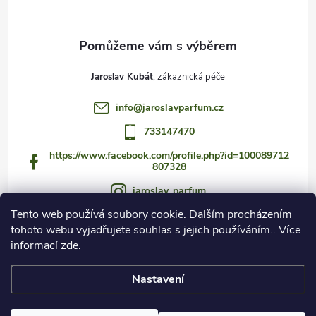
Jaroslav Kubát
info
@
jaroslavparfum.cz
733147470
https://www.facebook.com/profile.php?id=100089712
807328
jaroslav_parfum
Tento web používá soubory cookie. Dalším procházením
733147470
tohoto webu vyjadřujete souhlas s jejich používáním.. Více
https://www.youtube.com/@jaroslav_parfum
informací
zde
.
Nastavení
Copyright 2026
Czech Fragrance Club
. Všechna práva vyhrazena.