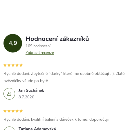
t
v
t
ů
l
ů
á
Hodnocení zákazníků
d
4,9
169 hodnocení
a
Zobrazit recenze
c
í
Rychlé dodání. Zbytečné "dárky" které mě osobně obtěžují :-). Zlaté
hvězdičky všude po bytě.
p
Jan Suchánek
r
8.7.2026
v
k
Rychlé dodání, kvalitní balení a dáreček k tomu, doporučuji
Tatiana Adamovská