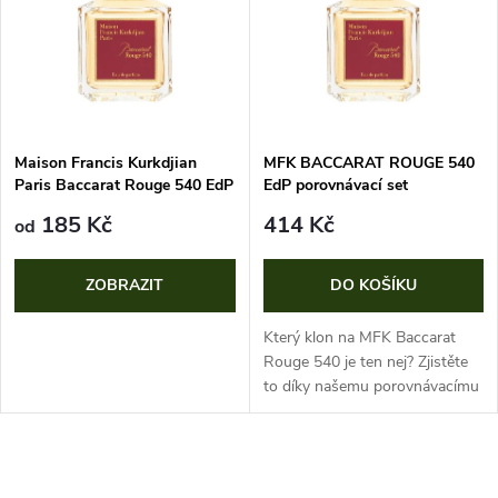
e
p
n
i
í
s
p
Maison Francis Kurkdjian
MFK BACCARAT ROUGE 540
Paris Baccarat Rouge 540 EdP
EdP porovnávací set
p
r
185 Kč
414 Kč
od
r
o
ZOBRAZIT
DO KOŠÍKU
o
d
Který klon na MFK Baccarat
d
Rouge 540 je ten nej? Zjistěte
u
to díky našemu porovnávacímu
u
setu!
k
k
O