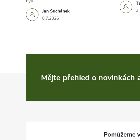
bytě.
T
r
3.
Jan Suchánek
v
8.7.2026
k
y
v
ý
Z
Mějte přehled o novinkách
p
á
i
p
s
u
a