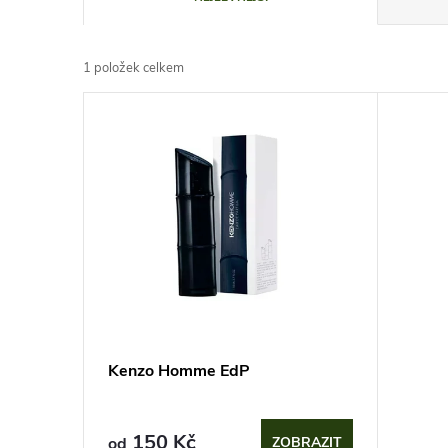
a
1
položek celkem
z
V
e
ý
n
p
í
i
p
s
r
p
Kenzo Homme EdP
o
r
d
150 Kč
od
ZOBRAZIT