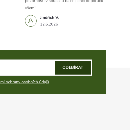
pozorností v součástí balení, chci doporučit
všem!
Jindřich V.
12.6.2026
ODEBÍRAT
mi ochrany osobních údajů