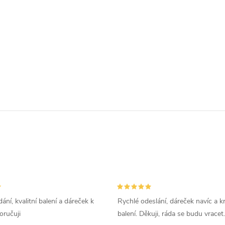
ání, kvalitní balení a dáreček k
Rychlé odeslání, dáreček navíc a k
oručuji
balení. Děkuji, ráda se budu vracet.