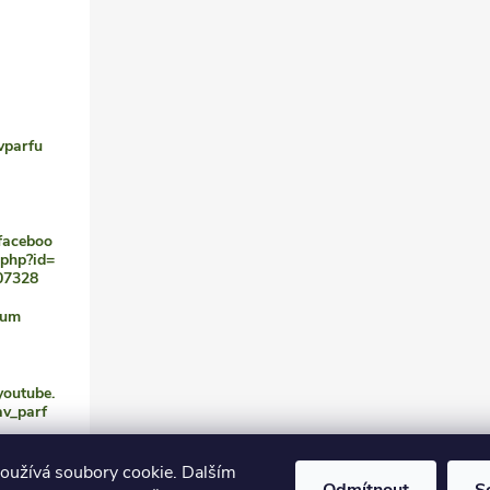
vparfu
faceboo
.php?id=
07328
fum
youtube.
av_parf
oužívá soubory cookie. Dalším