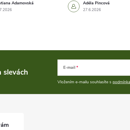
atiana Adamovská
Adéla Pincová
7.2026
27.6.2026
E-mail
a slevách
Vložením e-mailu souhlasíte s
podmínka