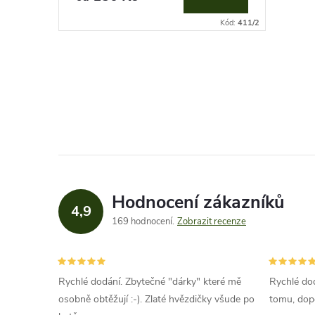
o
u
Kód:
411/2
d
k
u
O
t
v
k
ů
l
t
á
ů
d
Hodnocení zákazníků
4,9
a
169 hodnocení
Zobrazit recenze
c
í
Rychlé dodání. Zbytečné "dárky" které mě
Rychlé dod
osobně obtěžují :-). Zlaté hvězdičky všude po
tomu, dop
p