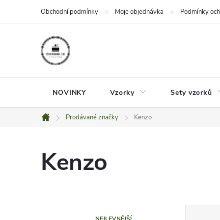
Přejít
Obchodní podmínky
Moje objednávka
Podmínky och
na
obsah
NOVINKY
Vzorky
Sety vzorků
Prodávané značky
Kenzo
Domů
Kenzo
Ř
NEJLEVNĚJŠÍ