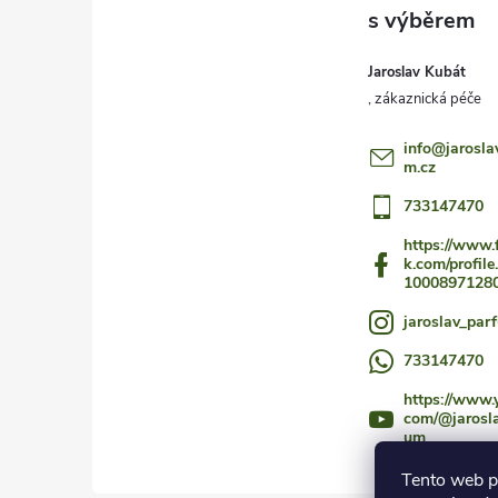
t
í
Jaroslav Kubát
info
@
jarosla
m.cz
733147470
https://www.
k.com/profile
1000897128
jaroslav_par
733147470
https://www.
com/@jarosl
um
Tento web p