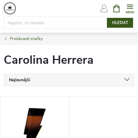
Přejít
NÁKUPNÍ
KOŠÍK
na
obsah
HLEDAT
Prodávané značky
Carolina Herrera
Ř
Nejlevnější
a
Nejdražší
V
Nejprodávanější
z
ý
Abecedně
e
p