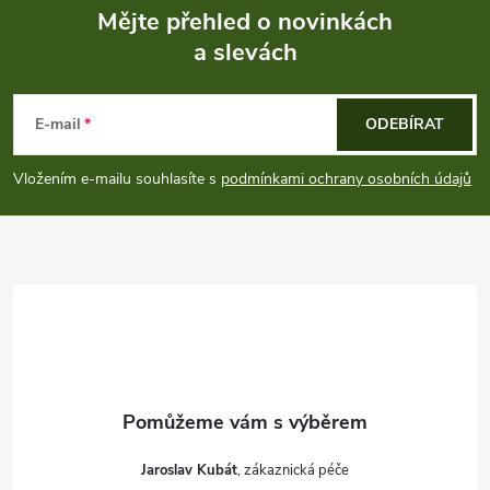
p
Mějte přehled o novinkách
i
a slevách
Z
s
á
E-mail
ODEBÍRAT
u
p
Vložením e-mailu souhlasíte s
podmínkami ochrany osobních údajů
a
t
í
Jaroslav Kubát