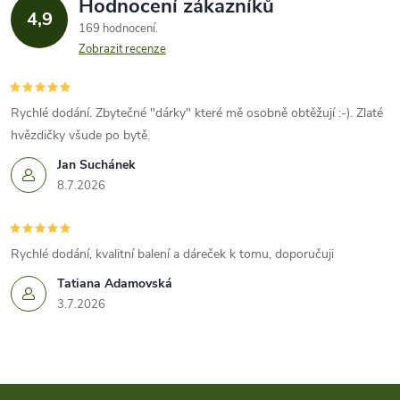
ů
Hodnocení zákazníků
d
4,9
ů
169 hodnocení
a
Zobrazit recenze
c
í
Rychlé dodání. Zbytečné "dárky" které mě osobně obtěžují :-). Zlaté
hvězdičky všude po bytě.
p
Jan Suchánek
r
8.7.2026
v
k
Rychlé dodání, kvalitní balení a dáreček k tomu, doporučuji
Tatiana Adamovská
y
3.7.2026
v
ý