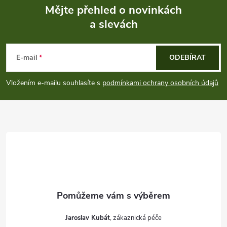
p
Mějte přehled o novinkách
i
a slevách
Z
s
á
E-mail
ODEBÍRAT
u
p
Vložením e-mailu souhlasíte s
podmínkami ochrany osobních údajů
a
t
í
Jaroslav Kubát