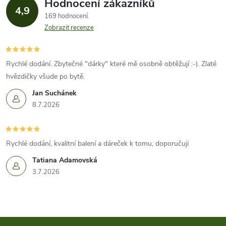
ů
Hodnocení zákazníků
d
4,9
ů
169 hodnocení
a
Zobrazit recenze
c
í
Rychlé dodání. Zbytečné "dárky" které mě osobně obtěžují :-). Zlaté
hvězdičky všude po bytě.
p
Jan Suchánek
r
8.7.2026
v
k
Rychlé dodání, kvalitní balení a dáreček k tomu, doporučuji
Tatiana Adamovská
y
3.7.2026
v
ý