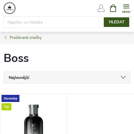
Přejít
NÁKUPNÍ
KOŠÍK
na
obsah
HLEDAT
Prodávané značky
Boss
Ř
Nejlevnější
a
Nejdražší
V
Novinka
Nejprodávanější
z
Tip
ý
Abecedně
e
p