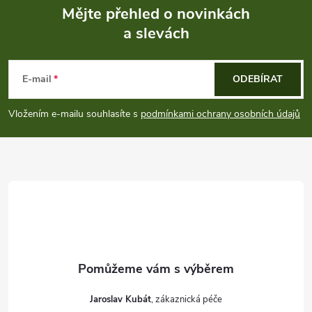
p
Mějte přehled o novinkách
i
a slevách
Z
s
á
E-mail
ODEBÍRAT
u
p
Vložením e-mailu souhlasíte s
podmínkami ochrany osobních údajů
a
t
í
Jaroslav Kubát