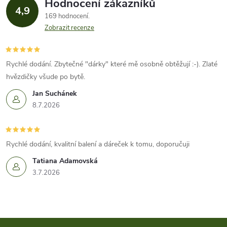
ů
Hodnocení zákazníků
d
4,9
ů
169 hodnocení
a
Zobrazit recenze
c
í
Rychlé dodání. Zbytečné "dárky" které mě osobně obtěžují :-). Zlaté
hvězdičky všude po bytě.
p
Jan Suchánek
r
8.7.2026
v
k
Rychlé dodání, kvalitní balení a dáreček k tomu, doporučuji
Tatiana Adamovská
y
3.7.2026
v
ý