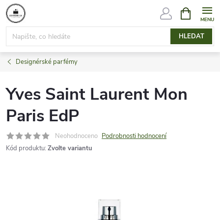
Přejít
NÁKUPNÍ
KOŠÍK
na
obsah
HLEDAT
Designérské parfémy
Yves Saint Laurent Mon
Paris EdP
Neohodnoceno
Podrobnosti hodnocení
Kód produktu:
Zvolte variantu