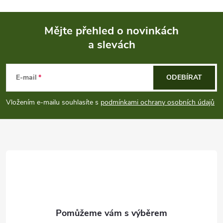
Mějte přehled o novinkách
a slevách
Z
á
E-mail
ODEBÍRAT
p
Vložením e-mailu souhlasíte s
podmínkami ochrany osobních údajů
a
t
í