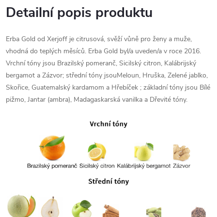
Detailní popis produktu
Erba Gold od Xerjoff je citrusová, svěží vůně pro ženy a muže,
vhodná do teplých měsíců. Erba Gold byl/a uveden/a v roce 2016.
Vrchní tóny jsou Brazilský pomeranč, Sicilský citron, Kalábrijský
bergamot a Zázvor; střední tóny jsouMeloun, Hruška, Zelené jablko,
Skořice, Guatemalský kardamom a Hřebíček ; základní tóny jsou Bílé
pižmo, Jantar (ambra), Madagaskarská vanilka a Dřevité tóny.