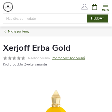
Přejít
NÁKUPNÍ
KOŠÍK
na
obsah
HLEDAT
Niche parfémy
Xerjoff Erba Gold
Neohodnoceno
Podrobnosti hodnocení
Kód produktu:
Zvolte variantu