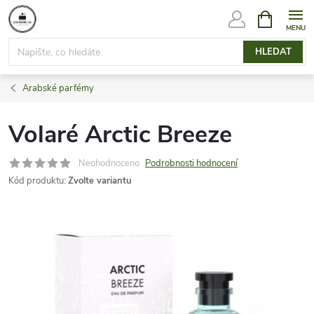
Přejít
NÁKUPNÍ
KOŠÍK
na
obsah
HLEDAT
Arabské parfémy
Volaré Arctic Breeze
Neohodnoceno
Podrobnosti hodnocení
Kód produktu:
Zvolte variantu