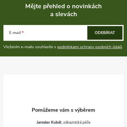
Mějte přehled o novinkách
a slevách
Z
á
E-mail
ODEBÍRAT
p
Vložením e-mailu souhlasíte s
podmínkami ochrany osobních údajů
a
t
í
Jaroslav Kubát