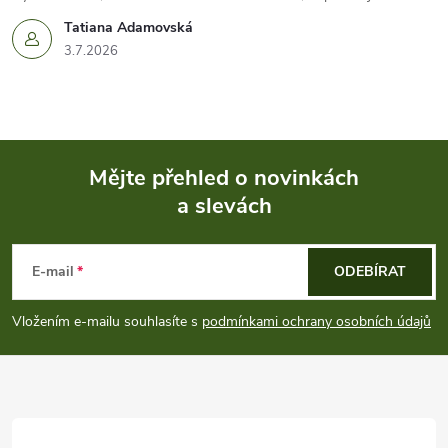
Tatiana Adamovská
3.7.2026
Mějte přehled o novinkách
a slevách
Z
á
E-mail
ODEBÍRAT
p
Vložením e-mailu souhlasíte s
podmínkami ochrany osobních údajů
a
t