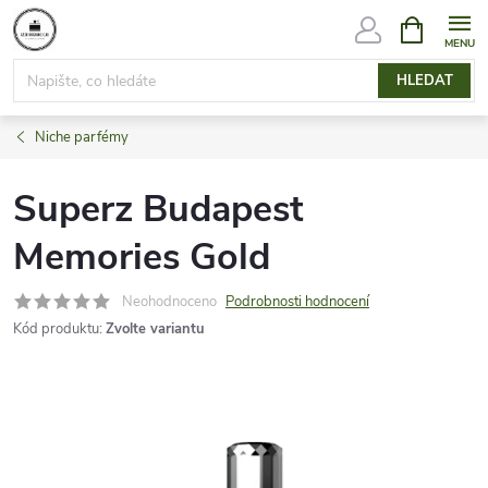
Přejít
NÁKUPNÍ
KOŠÍK
na
obsah
HLEDAT
Niche parfémy
Superz Budapest
Memories Gold
Neohodnoceno
Podrobnosti hodnocení
Kód produktu:
Zvolte variantu