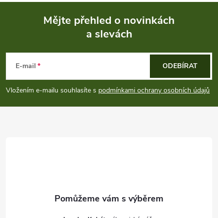
Mějte přehled o novinkách
a slevách
Z
á
E-mail
ODEBÍRAT
p
Vložením e-mailu souhlasíte s
podmínkami ochrany osobních údajů
a
t
í