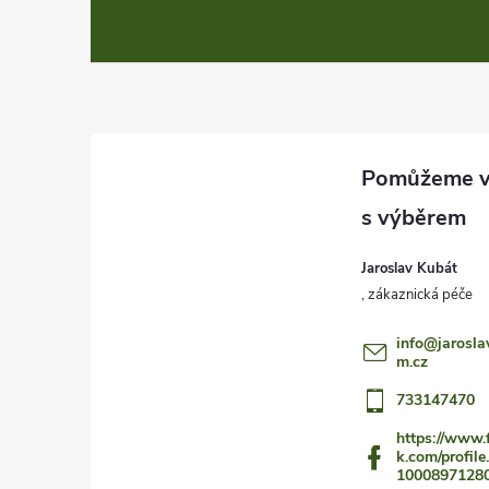
á
p
a
t
í
Jaroslav Kubát
info
@
jarosla
m.cz
733147470
https://www.
k.com/profile
1000897128