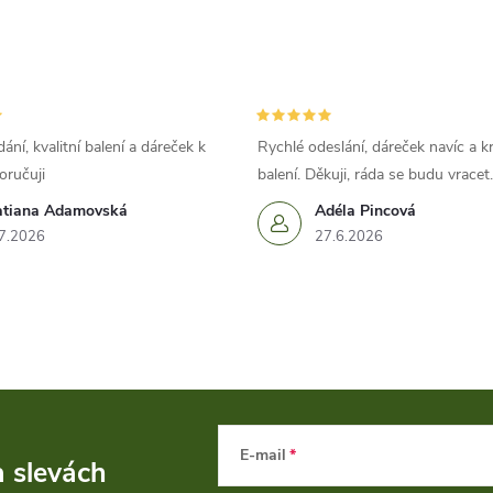
ání, kvalitní balení a dáreček k
Rychlé odeslání, dáreček navíc a k
oručuji
balení. Děkuji, ráda se budu vracet.
atiana Adamovská
Adéla Pincová
7.2026
27.6.2026
E-mail
a slevách