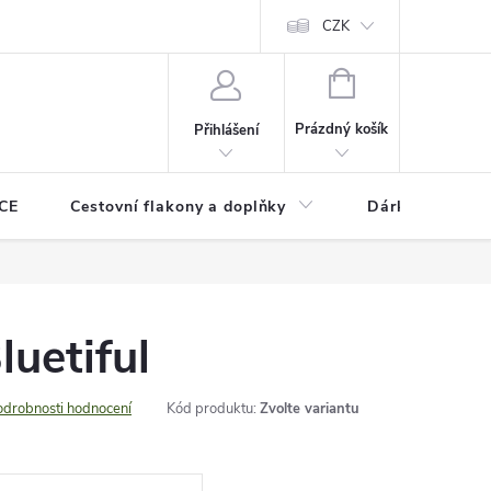
CZK
NÁKUPNÍ
KOŠÍK
Prázdný košík
Přihlášení
CE
Cestovní flakony a doplňky
Dárkové pouka
uetiful
odrobnosti hodnocení
Kód produktu:
Zvolte variantu