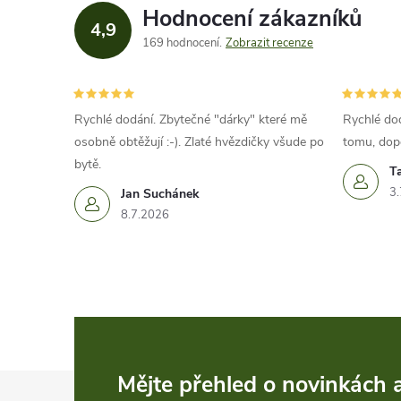
Hodnocení zákazníků
4,9
169 hodnocení
Zobrazit recenze
Rychlé dodání. Zbytečné "dárky" které mě
Rychlé dod
osobně obtěžují :-). Zlaté hvězdičky všude po
tomu, dop
bytě.
T
3.
Jan Suchánek
8.7.2026
Z
Mějte přehled o novinkách