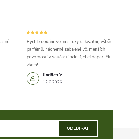
rásné
Rychlé dodání, velmi široký (a kvalitní) výběr
parfémů, nádherně zabalené vč. menších
pozorností v součástí balení, chci doporučit
všem!
Jindřich V.
12.6.2026
ODEBÍRAT