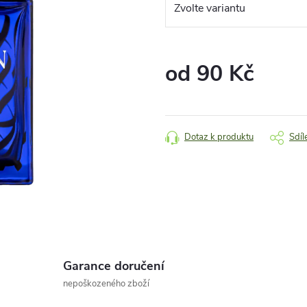
od
90 Kč
Měrná
cena:
Dotaz k produktu
Sdíl
Garance doručení
nepoškozeného zboží