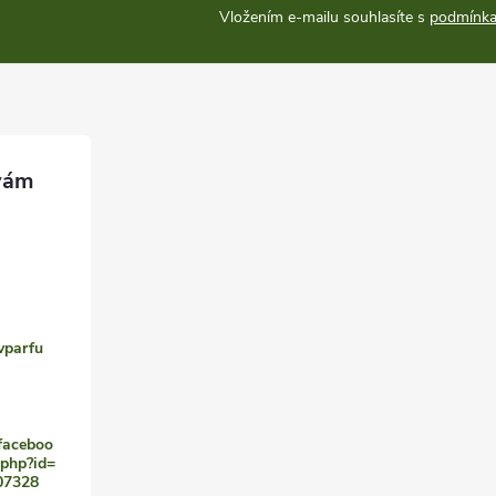
Vložením e-mailu souhlasíte s
podmínka
vparfu
faceboo
.php?id=
07328