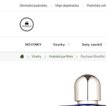
Přejít
Obchodní podmínky
Moje objednávka
Podmínky och
na
obsah
NOVINKY
Vzorky
Sety vzorků
Vzorky
Arabské parfémy
Rayhaan Bluetiful
Domů