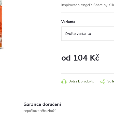
inspirováno Angel's Share by Kili
Varianta
od
104 Kč
Měrná
cena:
Dotaz k produktu
Sdíl
Garance doručení
nepoškozeného zboží