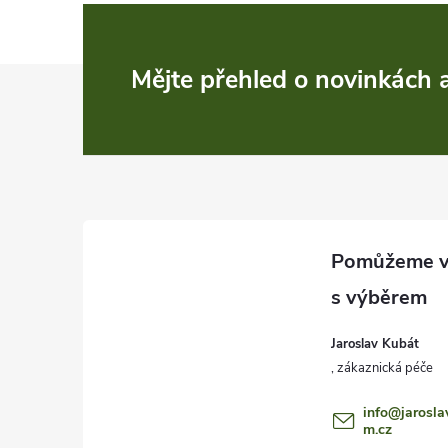
Z
Mějte přehled o novinkách
á
p
a
t
í
Jaroslav Kubát
info
@
jarosla
m.cz