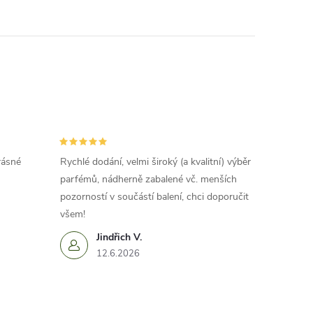
rásné
Rychlé dodání, velmi široký (a kvalitní) výběr
parfémů, nádherně zabalené vč. menších
pozorností v součástí balení, chci doporučit
všem!
Jindřich V.
12.6.2026