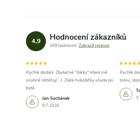
Hodnocení zákazníků
4,9
169 hodnocení
Zobrazit recenze
Rychlé dodání. Zbytečné "dárky" které mě
Rychlé dod
osobně obtěžují :-). Zlaté hvězdičky všude po
tomu, dop
bytě.
T
3.
Jan Suchánek
8.7.2026