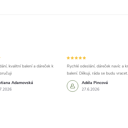
ání, kvalitní balení a dáreček k
Rychlé odeslání, dáreček navíc a k
oručuji
balení. Děkuji, ráda se budu vracet.
atiana Adamovská
Adéla Pincová
7.2026
27.6.2026