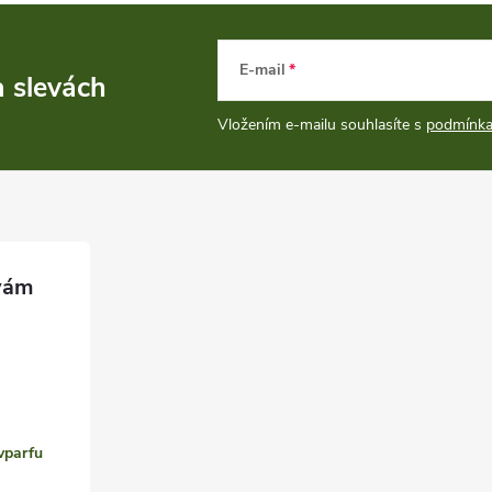
E-mail
a slevách
Vložením e-mailu souhlasíte s
podmínka
vparfu