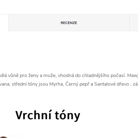
RECENZE
ádlá vůně pro ženy a muže, vhodná do chladnějšího počasí. Maw
na; střední tóny jsou Myrha, Černý pepř a Santalové dřevo ; zák