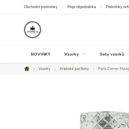
Přejít
Obchodní podmínky
Moje objednávka
Podmínky och
na
obsah
NOVINKY
Vzorky
Sety vzorků
Vzorky
Arabské parfémy
Paris Corner Maw
Domů