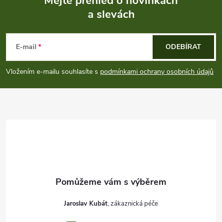
Mějte přehled o novinkách
a slevách
Z
á
E-mail
ODEBÍRAT
p
Vložením e-mailu souhlasíte s
podmínkami ochrany osobních údajů
a
t
í
Jaroslav Kubát