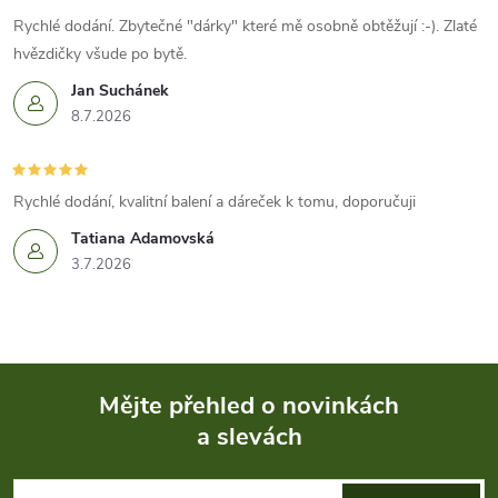
Rychlé dodání. Zbytečné "dárky" které mě osobně obtěžují :-). Zlaté
hvězdičky všude po bytě.
Jan Suchánek
8.7.2026
Rychlé dodání, kvalitní balení a dáreček k tomu, doporučuji
Tatiana Adamovská
3.7.2026
Mějte přehled o novinkách
a slevách
Z