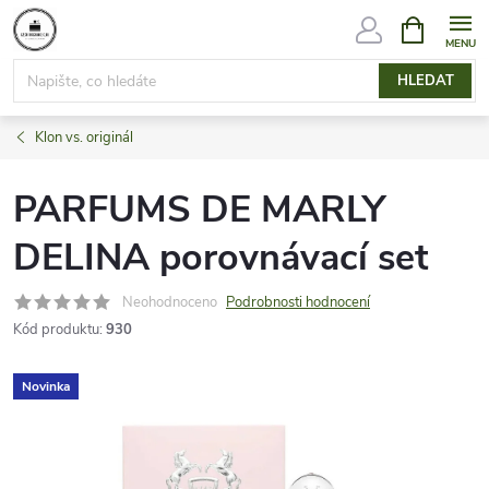
Přejít
NÁKUPNÍ
KOŠÍK
na
obsah
HLEDAT
Klon vs. originál
PARFUMS DE MARLY
DELINA porovnávací set
Neohodnoceno
Podrobnosti hodnocení
Kód produktu:
930
Novinka