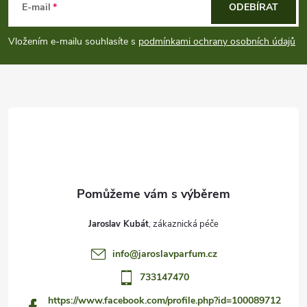
á
E-mail
ODEBÍRAT
p
Vložením e-mailu souhlasíte s
podmínkami ochrany osobních údajů
a
t
í
Jaroslav Kubát
info
@
jaroslavparfum.cz
733147470
https://www.facebook.com/profile.php?id=100089712