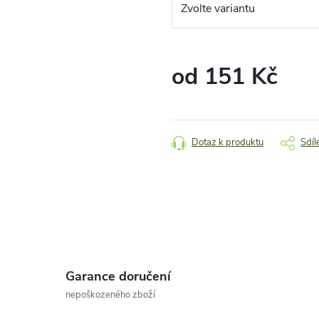
od
151 Kč
Měrná
cena:
Dotaz k produktu
Sdíl
Garance doručení
nepoškozeného zboží