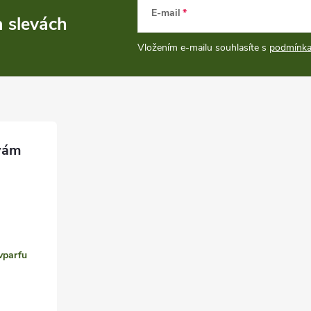
E-mail
a slevách
Vložením e-mailu souhlasíte s
podmínka
vparfu