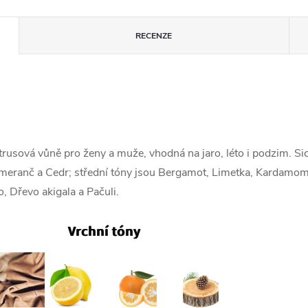
RECENZE
trusová vůně pro ženy a muže, vhodná na jaro, léto i podzim. Sic
meranč a Cedr; střední tóny jsou Bergamot, Limetka, Kardamom, K
, Dřevo akigala a Pačuli.