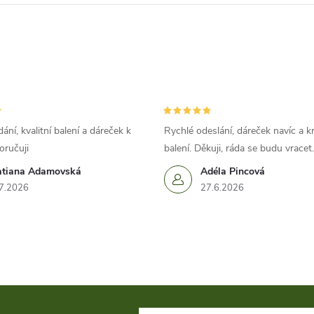
ání, kvalitní balení a dáreček k
Rychlé odeslání, dáreček navíc a k
oručuji
balení. Děkuji, ráda se budu vracet.
atiana Adamovská
Adéla Pincová
7.2026
27.6.2026