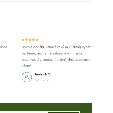
rásné
Rychlé dodání, velmi široký (a kvalitní) výběr
parfémů, nádherně zabalené vč. menších
pozorností v součástí balení, chci doporučit
všem!
Jindřich V.
12.6.2026