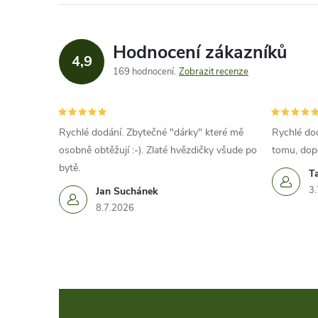
Hodnocení zákazníků
4,9
169 hodnocení
Zobrazit recenze
Rychlé dodání. Zbytečné "dárky" které mě
Rychlé dod
osobně obtěžují :-). Zlaté hvězdičky všude po
tomu, dop
bytě.
T
3.
Jan Suchánek
8.7.2026