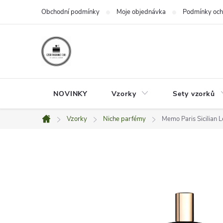
Přejít
Obchodní podmínky
Moje objednávka
Podmínky och
na
obsah
NOVINKY
Vzorky
Sety vzorků
Vzorky
Niche parfémy
Memo Paris Sicilian L
Domů