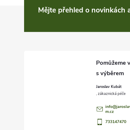
Z
Mějte přehled o novinkách
á
p
a
t
í
Jaroslav Kubát
info
@
jarosla
m.cz
733147470