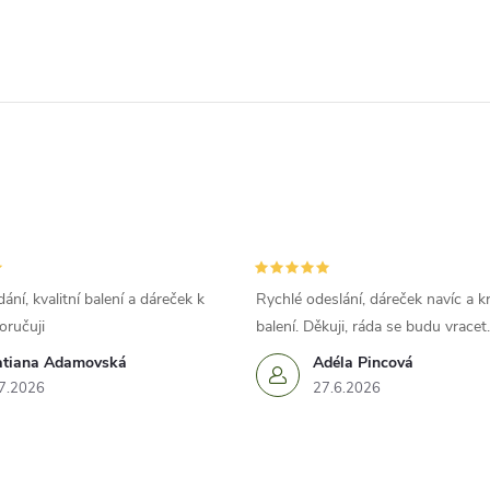
ání, kvalitní balení a dáreček k
Rychlé odeslání, dáreček navíc a k
oručuji
balení. Děkuji, ráda se budu vracet.
atiana Adamovská
Adéla Pincová
7.2026
27.6.2026