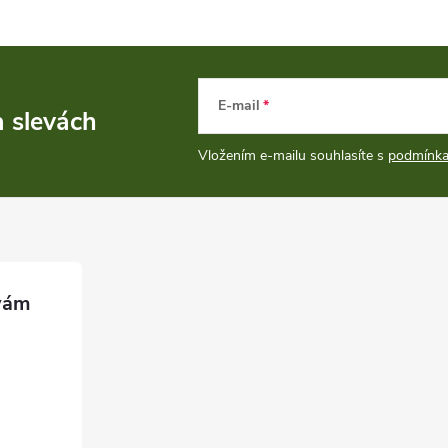
E-mail
a slevách
Vložením e-mailu souhlasíte s
podmínka