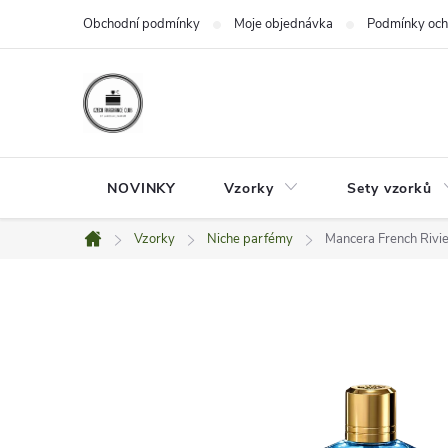
Přejít
Obchodní podmínky
Moje objednávka
Podmínky och
na
obsah
NOVINKY
Vzorky
Sety vzorků
Vzorky
Niche parfémy
Mancera French Rivie
Domů