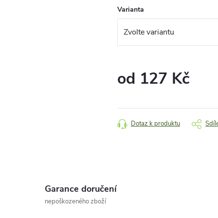
Varianta
od
127 Kč
Měrná
cena:
Dotaz k produktu
Sdíl
Garance doručení
nepoškozeného zboží