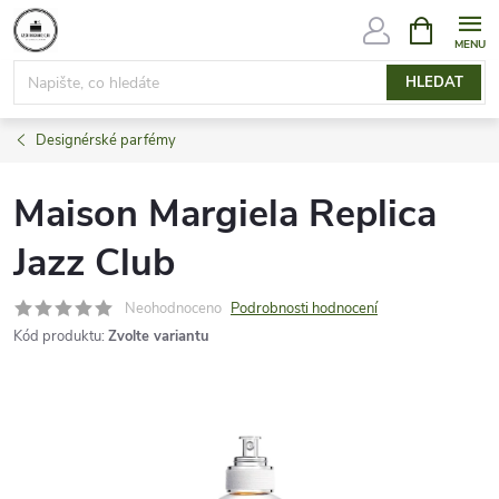
Přejít
NÁKUPNÍ
KOŠÍK
na
obsah
HLEDAT
Designérské parfémy
Maison Margiela Replica
Jazz Club
Neohodnoceno
Podrobnosti hodnocení
Kód produktu:
Zvolte variantu