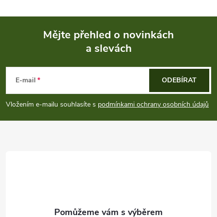
Mějte přehled o novinkách
a slevách
Z
á
E-mail
ODEBÍRAT
p
Vložením e-mailu souhlasíte s
podmínkami ochrany osobních údajů
a
t
í