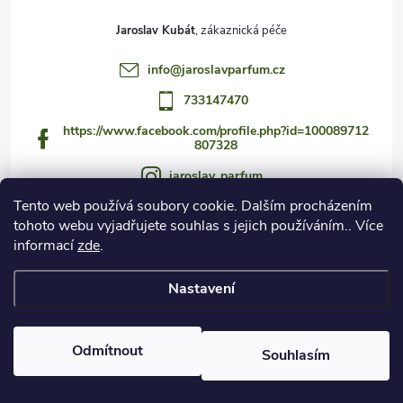
Jaroslav Kubát
info
@
jaroslavparfum.cz
733147470
https://www.facebook.com/profile.php?id=100089712
807328
jaroslav_parfum
Tento web používá soubory cookie. Dalším procházením
733147470
tohoto webu vyjadřujete souhlas s jejich používáním.. Více
https://www.youtube.com/@jaroslav_parfum
informací
zde
.
Nastavení
Copyright 2026
Czech Fragrance Club
. Všechna práva vyhrazena.
Odmítnout
Souhlasím
Vytvořil Shoptet