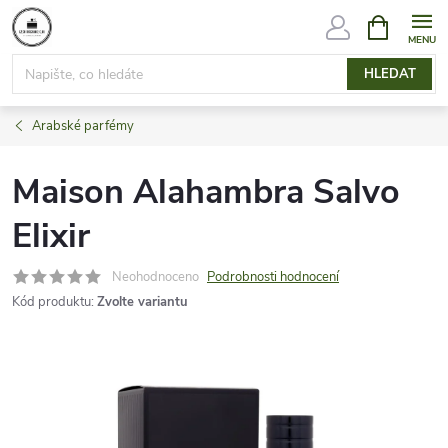
Přejít
NÁKUPNÍ
KOŠÍK
na
obsah
HLEDAT
Arabské parfémy
Maison Alahambra Salvo
Elixir
Neohodnoceno
Podrobnosti hodnocení
Kód produktu:
Zvolte variantu