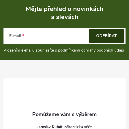
Mějte přehled o novinkách
a slevách
Z
á
E-mail
ODEBÍRAT
p
Vložením e-mailu souhlasíte s
podmínkami ochrany osobních údajů
a
t
í
Jaroslav Kubát