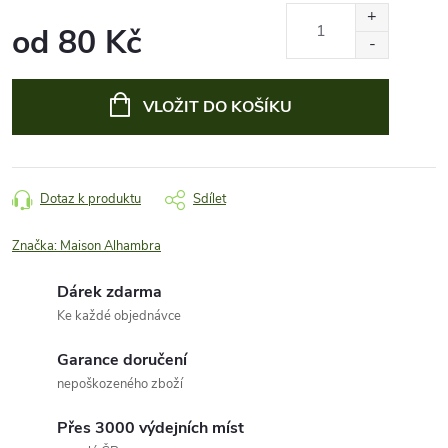
od
80 Kč
Měrná
cena:
VLOŽIT DO KOŠÍKU
Dotaz k produktu
Sdílet
Značka:
Maison Alhambra
Dárek zdarma
Ke každé objednávce
Garance doručení
nepoškozeného zboží
Přes 3000 výdejních míst