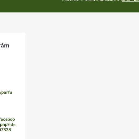
vparfu
faceboo
.php?id=
07328