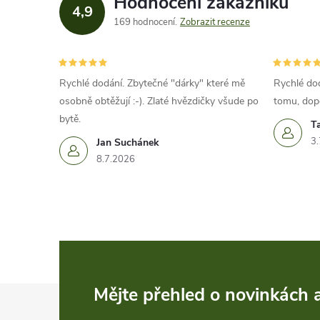
Hodnocení zákazníků
4,9
169 hodnocení
Zobrazit recenze
Rychlé dodání. Zbytečné "dárky" které mě
Rychlé dod
osobně obtěžují :-). Zlaté hvězdičky všude po
tomu, dop
bytě.
T
3.
Jan Suchánek
8.7.2026
Z
Mějte přehled o novinkách