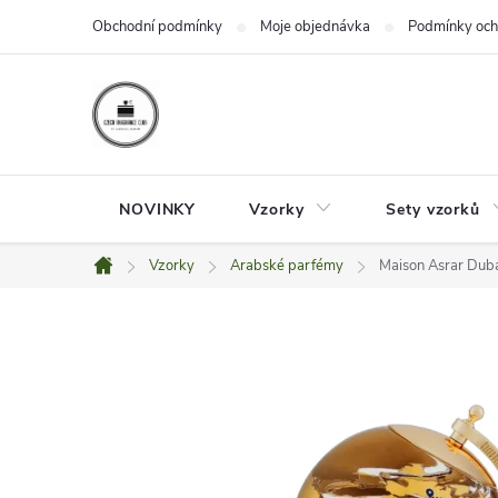
Přejít
Obchodní podmínky
Moje objednávka
Podmínky och
na
obsah
NOVINKY
Vzorky
Sety vzorků
Vzorky
Arabské parfémy
Maison Asrar Duba
Domů