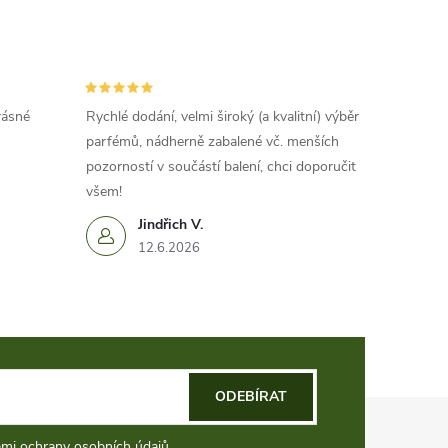
rásné
Rychlé dodání, velmi široký (a kvalitní) výběr
parfémů, nádherně zabalené vč. menších
pozorností v součástí balení, chci doporučit
všem!
Jindřich V.
12.6.2026
ODEBÍRAT
mi ochrany osobních údajů