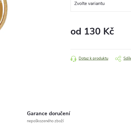
od
130 Kč
Měrná
cena:
Dotaz k produktu
Sdíl
Garance doručení
nepoškozeného zboží