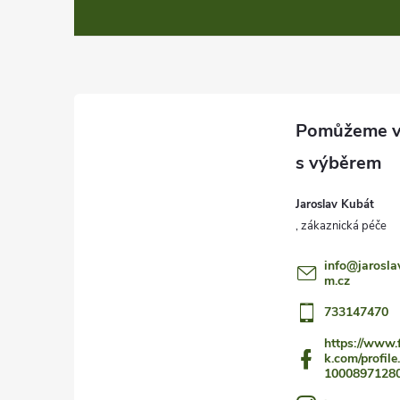
á
p
a
t
í
Jaroslav Kubát
info
@
jarosla
m.cz
733147470
https://www.
k.com/profile
1000897128