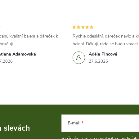
ání, kvalitní balení a dáreček k
Rychlé odeslání, dáreček navíc a k
oručuji
balení. Děkuji, ráda se budu vracet.
atiana Adamovská
Adéla Pincová
7.2026
27.6.2026
E-mail
a slevách
Vložením e-mailu souhlasíte s
podmínka