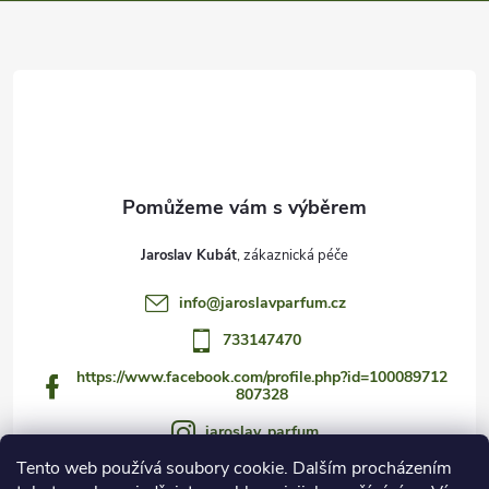
a
t
í
Jaroslav Kubát
info
@
jaroslavparfum.cz
733147470
https://www.facebook.com/profile.php?id=100089712
807328
jaroslav_parfum
Tento web používá soubory cookie. Dalším procházením
733147470