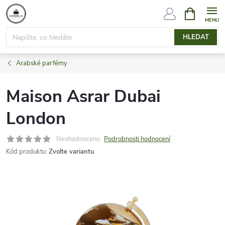
Přejít
NÁKUPNÍ
KOŠÍK
na
obsah
HLEDAT
Arabské parfémy
Maison Asrar Dubai
London
Neohodnoceno
Podrobnosti hodnocení
Kód produktu:
Zvolte variantu