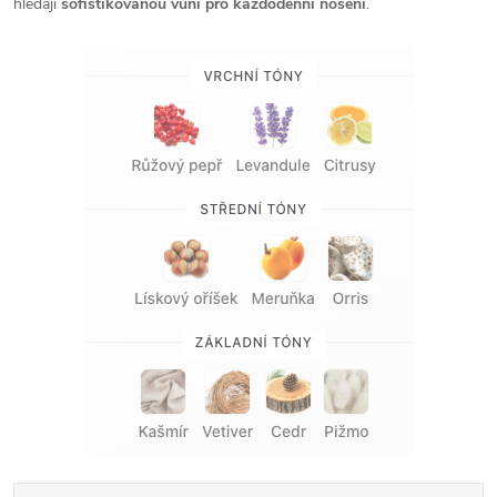
hledají
sofistikovanou vůni pro každodenní nošení
.