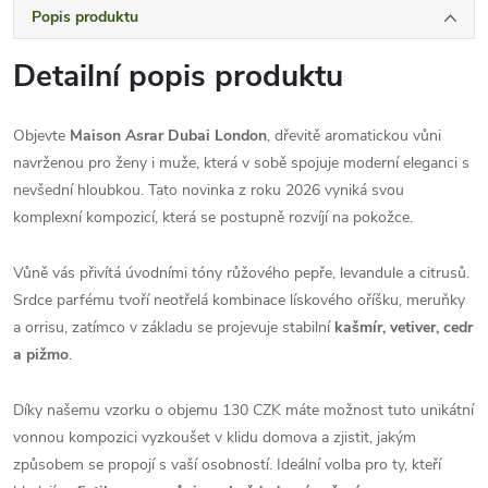
Popis produktu
Detailní popis produktu
Objevte
Maison Asrar Dubai London
, dřevitě aromatickou vůni
navrženou pro ženy i muže, která v sobě spojuje moderní eleganci s
nevšední hloubkou. Tato novinka z roku 2026 vyniká svou
komplexní kompozicí, která se postupně rozvíjí na pokožce.
Vůně vás přivítá úvodními tóny růžového pepře, levandule a citrusů.
Srdce parfému tvoří neotřelá kombinace lískového oříšku, meruňky
a orrisu, zatímco v základu se projevuje stabilní
kašmír, vetiver, cedr
a pižmo
.
Díky našemu vzorku o objemu 130 CZK máte možnost tuto unikátní
vonnou kompozici vyzkoušet v klidu domova a zjistit, jakým
způsobem se propojí s vaší osobností. Ideální volba pro ty, kteří