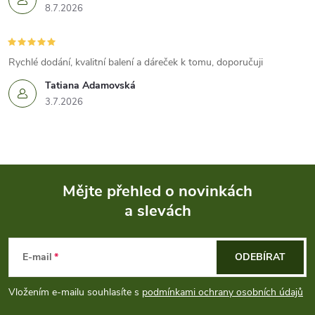
8.7.2026
Rychlé dodání, kvalitní balení a dáreček k tomu, doporučuji
Tatiana Adamovská
3.7.2026
Mějte přehled o novinkách
a slevách
Z
á
E-mail
ODEBÍRAT
p
Vložením e-mailu souhlasíte s
podmínkami ochrany osobních údajů