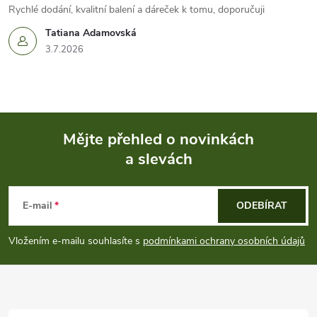
Rychlé dodání, kvalitní balení a dáreček k tomu, doporučuji
Tatiana Adamovská
3.7.2026
Mějte přehled o novinkách
a slevách
Z
á
E-mail
ODEBÍRAT
p
Vložením e-mailu souhlasíte s
podmínkami ochrany osobních údajů
a
t