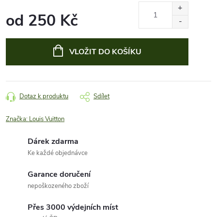
od
250 Kč
Měrná
cena:
VLOŽIT DO KOŠÍKU
Dotaz k produktu
Sdílet
Značka:
Louis Vuitton
Dárek zdarma
Ke každé objednávce
Garance doručení
nepoškozeného zboží
Přes 3000 výdejních míst