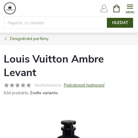
Přejít
NÁKUPNÍ
KOŠÍK
na
obsah
HLEDAT
Designérské parfémy
Louis Vuitton Ambre
Levant
Neohodnoceno
Podrobnosti hodnocení
Kód produktu:
Zvolte variantu