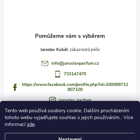
í
Jaroslav Kubát
info
@
jaroslavparfum.cz
733147470
https://www.facebook.com/profile.php?id=100089712
807328
jaroslav_parfum
Tento web používá soubory cookie. Dalším procházením
733147470
tohoto webu vyjadřujete souhlas s jejich používáním.. Více
https://www.youtube.com/@jaroslav_parfum
informací
zde
.
Nastavení