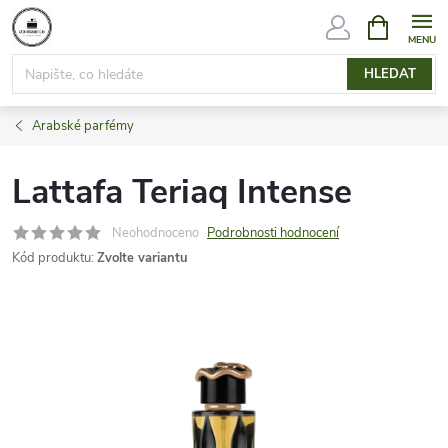
Přejít
NÁKUPNÍ
KOŠÍK
na
obsah
HLEDAT
Arabské parfémy
Lattafa Teriaq Intense
Neohodnoceno
Podrobnosti hodnocení
Kód produktu:
Zvolte variantu