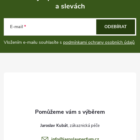
a slevách
Z
á
E-mail
ODEBÍRAT
p
Vložením e-mailu souhlasíte s
podmínkami ochrany osobních údajů
a
t
í
Jaroslav Kubát
info
@
jaroslavparfum.cz