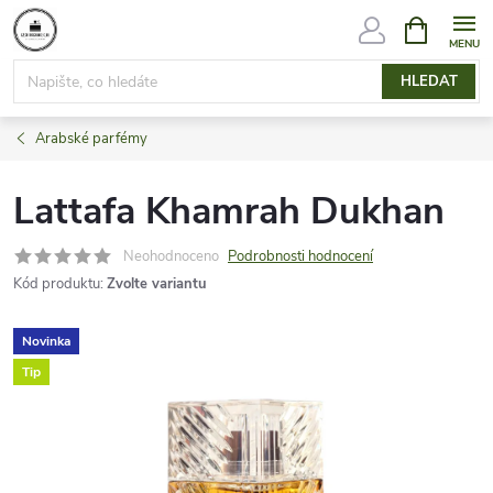
Přejít
NÁKUPNÍ
KOŠÍK
na
obsah
HLEDAT
Arabské parfémy
Lattafa Khamrah Dukhan
Neohodnoceno
Podrobnosti hodnocení
Kód produktu:
Zvolte variantu
Novinka
Tip