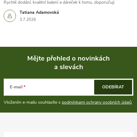
Rychlé dodání, kvalitní balení a dáreček k tomu, doporučuji
Tatiana Adamovská
3.7.2026
Mějte přehled o novinkách
a slevách
Z
á
E-mail
ODEBÍRAT
p
Vložením e-mailu souhlasíte s
podmínkami ochrany osobních údajů
a
t