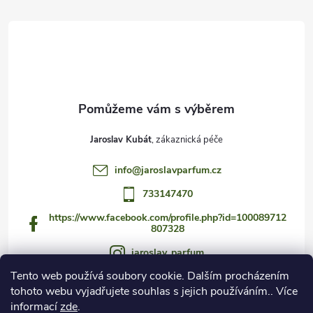
t
í
Jaroslav Kubát
info
@
jaroslavparfum.cz
733147470
https://www.facebook.com/profile.php?id=100089712
807328
jaroslav_parfum
Tento web používá soubory cookie. Dalším procházením
733147470
tohoto webu vyjadřujete souhlas s jejich používáním.. Více
https://www.youtube.com/@jaroslav_parfum
informací
zde
.