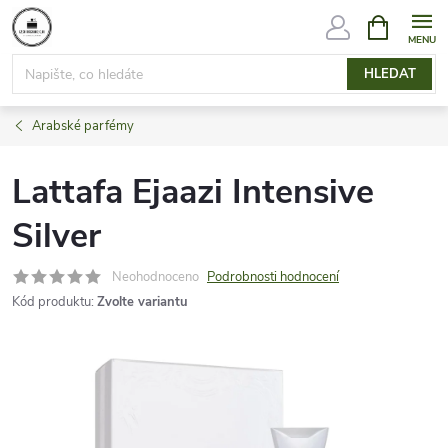
Přejít
NÁKUPNÍ
KOŠÍK
na
obsah
HLEDAT
Arabské parfémy
Lattafa Ejaazi Intensive
Silver
Neohodnoceno
Podrobnosti hodnocení
Kód produktu:
Zvolte variantu