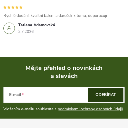
Rychlé dodání, kvalitní balení a dáreček k tomu, doporučuji
Tatiana Adamovská
3.7.2026
Mějte přehled o novinkách
a slevách
Z
á
E-mail
ODEBÍRAT
p
Vložením e-mailu souhlasíte s
podmínkami ochrany osobních údajů
a