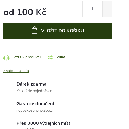
od
100 Kč
Měrná
cena:
VLOŽIT DO KOŠÍKU
Dotaz k produktu
Sdílet
Značka:
Lattafa
Dárek zdarma
Ke každé objednávce
Garance doručení
nepoškozeného zboží
Přes 3000 výdejních míst