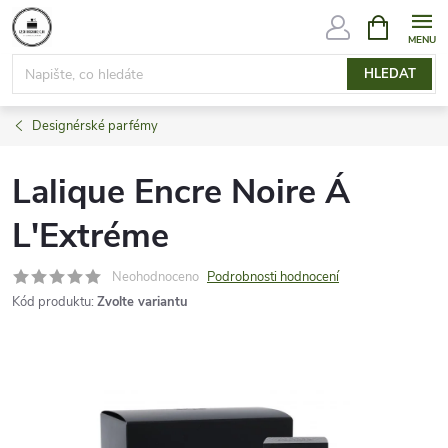
Přejít
NÁKUPNÍ
KOŠÍK
na
obsah
HLEDAT
Designérské parfémy
Lalique Encre Noire Á
L'Extréme
Neohodnoceno
Podrobnosti hodnocení
Kód produktu:
Zvolte variantu