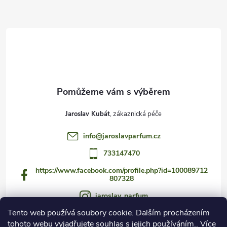
a
t
í
Jaroslav Kubát
info
@
jaroslavparfum.cz
733147470
https://www.facebook.com/profile.php?id=100089712
807328
jaroslav_parfum
Tento web používá soubory cookie. Dalším procházením
733147470
tohoto webu vyjadřujete souhlas s jejich používáním.. Více