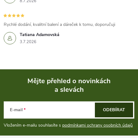
8.7.2026
Rychlé dodání, kvalitní balení a dáreček k tomu, doporučuji
Tatiana Adamovská
3.7.2026
Mějte přehled o novinkách
a slevách
Z
á
E-mail
ODEBÍRAT
p
Vložením e-mailu souhlasíte s
podmínkami ochrany osobních údajů