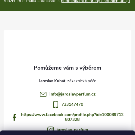
p
Vložením e-mailu souhlasíte s
podmínkami ochrany osobních údajů
a
t
í
Jaroslav Kubát
info
@
jaroslavparfum.cz
733147470
https://www.facebook.com/profile.php?id=100089712
807328
jaroslav_parfum