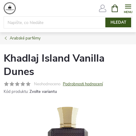
Přejít
NÁKUPNÍ
KOŠÍK
na
obsah
HLEDAT
Arabské parfémy
Khadlaj Island Vanilla
Dunes
Neohodnoceno
Podrobnosti hodnocení
Kód produktu:
Zvolte variantu