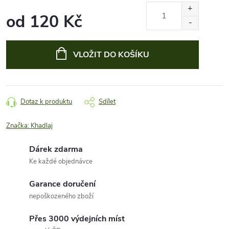
od
120 Kč
Měrná
cena:
VLOŽIT DO KOŠÍKU
Dotaz k produktu
Sdílet
Značka:
Khadlaj
Dárek zdarma
Ke každé objednávce
Garance doručení
nepoškozeného zboží
Přes 3000 výdejních míst