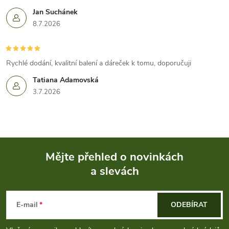
Jan Suchánek
8.7.2026
Rychlé dodání, kvalitní balení a dáreček k tomu, doporučuji
Tatiana Adamovská
3.7.2026
Mějte přehled o novinkách
a slevách
Z
á
E-mail
ODEBÍRAT