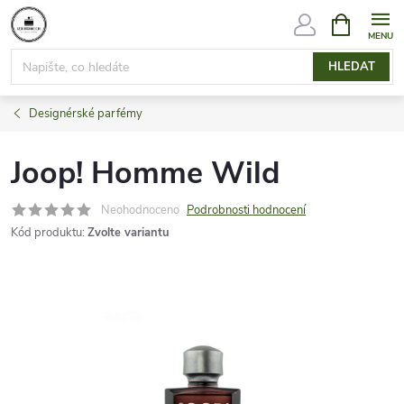
Přejít
NÁKUPNÍ
KOŠÍK
na
obsah
HLEDAT
Designérské parfémy
Joop! Homme Wild
Neohodnoceno
Podrobnosti hodnocení
Kód produktu:
Zvolte variantu