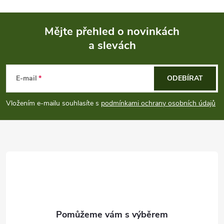
Mějte přehled o novinkách
a slevách
Z
á
E-mail
ODEBÍRAT
p
Vložením e-mailu souhlasíte s
podmínkami ochrany osobních údajů
a
t
í