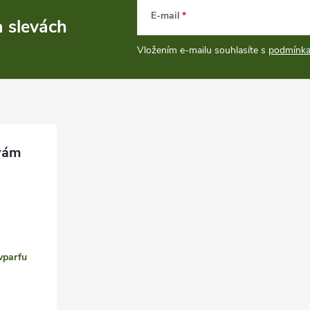
E-mail
a slevách
Vložením e-mailu souhlasíte s
podmínka
vparfu