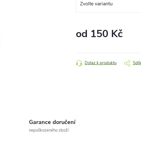
od
150 Kč
Měrná
cena:
Dotaz k produktu
Sdíl
Garance doručení
nepoškozeného zboží