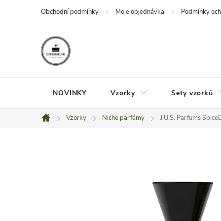
Přejít
Obchodní podmínky
Moje objednávka
Podmínky och
na
obsah
NOVINKY
Vzorky
Sety vzorků
Vzorky
Niche parfémy
J.U.S. Parfums Spice
Domů