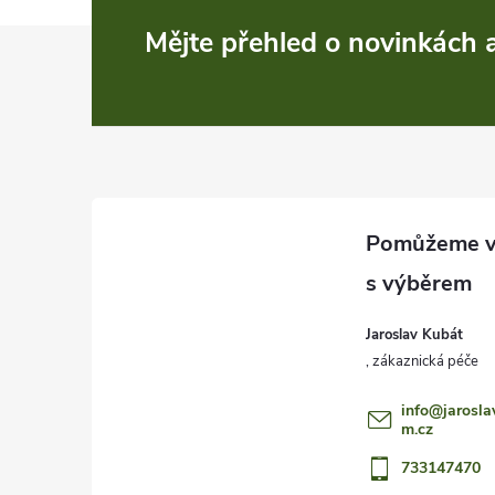
Z
Mějte přehled o novinkách
á
p
a
t
í
Jaroslav Kubát
info
@
jarosla
m.cz
733147470