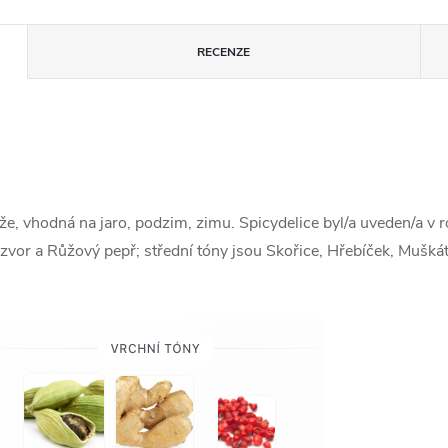
RECENZE
že, vhodná na jaro, podzim, zimu. Spicydelice byl/a uveden/a v
zvor a Růžový pepř; střední tóny jsou Skořice, Hřebíček, Muškát