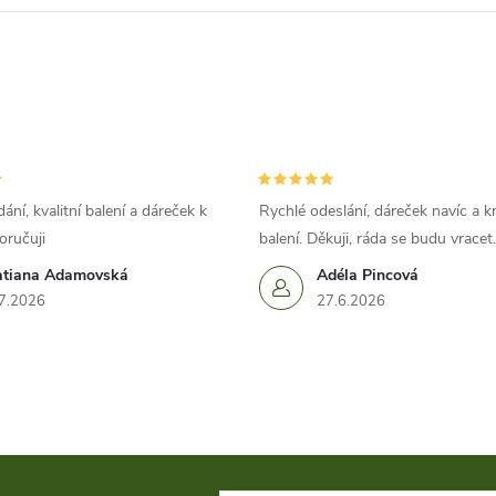
ání, kvalitní balení a dáreček k
Rychlé odeslání, dáreček navíc a k
oručuji
balení. Děkuji, ráda se budu vracet.
atiana Adamovská
Adéla Pincová
7.2026
27.6.2026