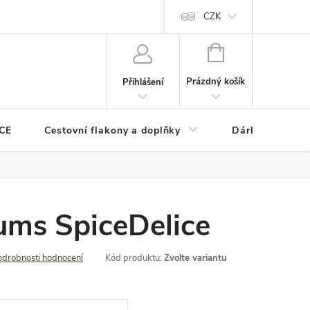
CZK
NÁKUPNÍ
KOŠÍK
Prázdný košík
Přihlášení
CE
Cestovní flakony a doplňky
Dárkové pouka
fums SpiceDelice
odrobnosti hodnocení
Kód produktu:
Zvolte variantu