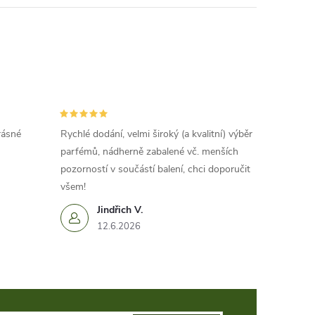
rásné
Rychlé dodání, velmi široký (a kvalitní) výběr
parfémů, nádherně zabalené vč. menších
pozorností v součástí balení, chci doporučit
všem!
Jindřich V.
12.6.2026