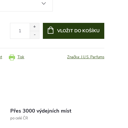
VLOŽIT DO KOŠÍKU
et
Tisk
Značka:
J.U.S. Parfums
Přes 3000 výdejních míst
po celé ČR