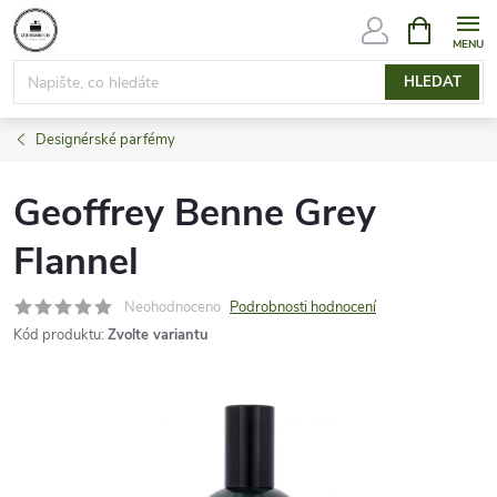
Přejít
NÁKUPNÍ
KOŠÍK
na
obsah
HLEDAT
Designérské parfémy
Geoffrey Benne Grey
Flannel
Neohodnoceno
Podrobnosti hodnocení
Kód produktu:
Zvolte variantu