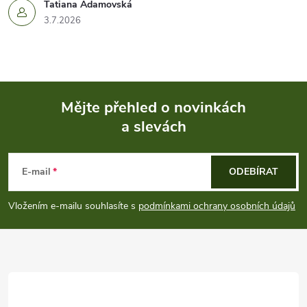
Tatiana Adamovská
3.7.2026
Mějte přehled o novinkách
a slevách
Z
á
E-mail
ODEBÍRAT
p
Vložením e-mailu souhlasíte s
podmínkami ochrany osobních údajů
a
t