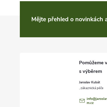
Z
Mějte přehled o novinkách
á
p
a
t
í
Jaroslav Kubát
info
@
jarosla
m.cz