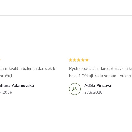
ání, kvalitní balení a dáreček k
Rychlé odeslání, dáreček navíc a k
oručuji
balení. Děkuji, ráda se budu vracet.
atiana Adamovská
Adéla Pincová
7.2026
27.6.2026