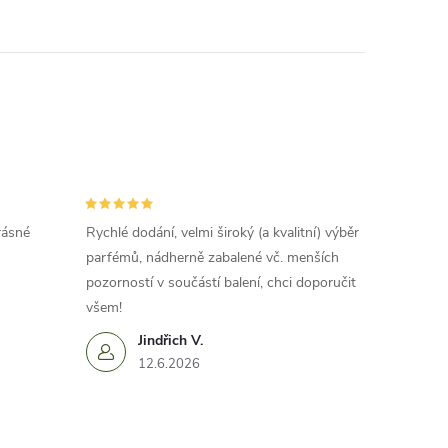
rásné
Rychlé dodání, velmi široký (a kvalitní) výběr
parfémů, nádherně zabalené vč. menších
pozorností v součástí balení, chci doporučit
všem!
Jindřich V.
12.6.2026