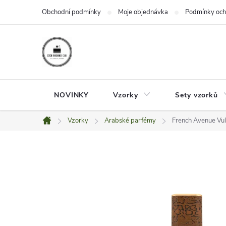
Přejít
Obchodní podmínky
Moje objednávka
Podmínky och
na
obsah
NOVINKY
Vzorky
Sety vzorků
Vzorky
Arabské parfémy
French Avenue Vul
Domů