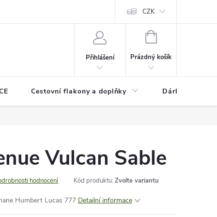
CZK
NÁKUPNÍ
KOŠÍK
Prázdný košík
Přihlášení
CE
Cestovní flakony a doplňky
Dárkové pouka
enue Vulcan Sable
odrobnosti hodnocení
Kód produktu:
Zvolte variantu
phane Humbert Lucas 777
Detailní informace