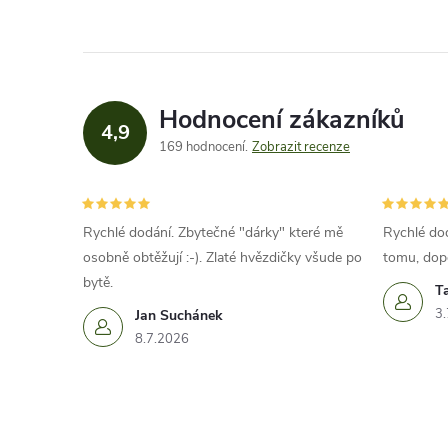
Hodnocení zákazníků
4,9
169 hodnocení
Zobrazit recenze
Rychlé dodání. Zbytečné "dárky" které mě
Rychlé dod
osobně obtěžují :-). Zlaté hvězdičky všude po
tomu, dop
bytě.
T
3.
Jan Suchánek
8.7.2026