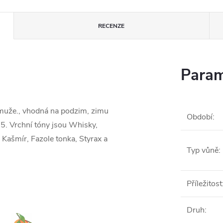
RECENZE
Param
 muže., vhodná na podzim, zimu
Období
:
25. Vrchní tóny jsou Whisky,
 Kašmír, Fazole tonka, Styrax a
Typ vůně
:
Příležitost
Druh
: