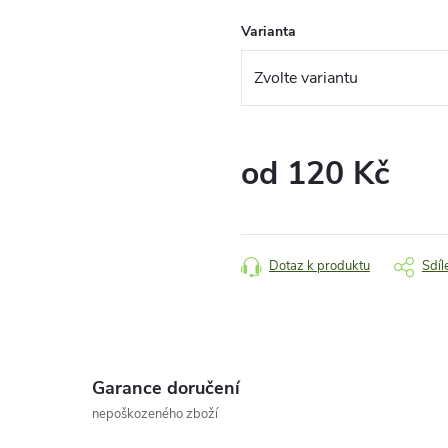
Varianta
od
120 Kč
Měrná
cena:
Dotaz k produktu
Sdíl
Garance doručení
nepoškozeného zboží