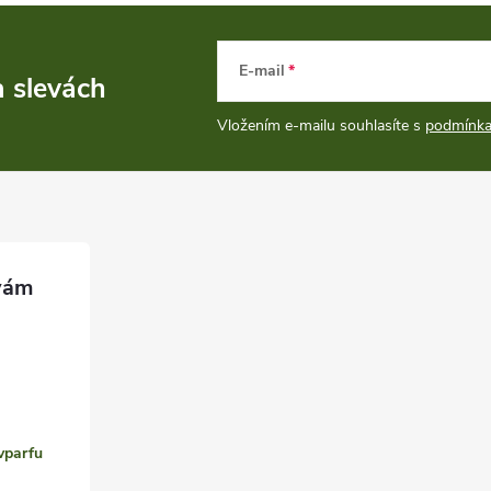
E-mail
a slevách
Vložením e-mailu souhlasíte s
podmínka
vparfu