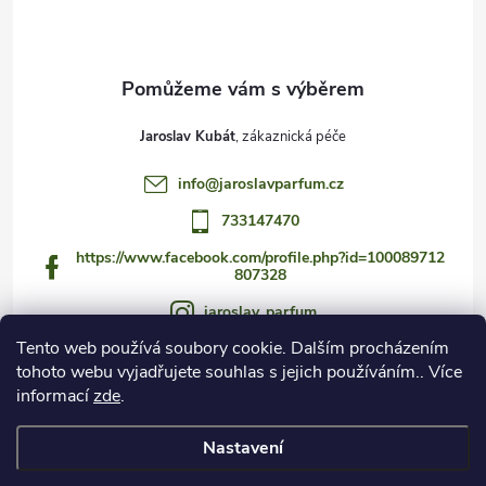
í
Jaroslav Kubát
info
@
jaroslavparfum.cz
733147470
https://www.facebook.com/profile.php?id=100089712
807328
jaroslav_parfum
Tento web používá soubory cookie. Dalším procházením
733147470
tohoto webu vyjadřujete souhlas s jejich používáním.. Více
https://www.youtube.com/@jaroslav_parfum
informací
zde
.
Nastavení