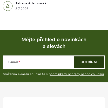
Tatiana Adamovská
3.7.2026
Mějte přehled o novinkách
a slevách
Z
á
E-mail
ODEBÍRAT
p
Vložením e-mailu souhlasíte s
podmínkami ochrany osobních údajů
a
t