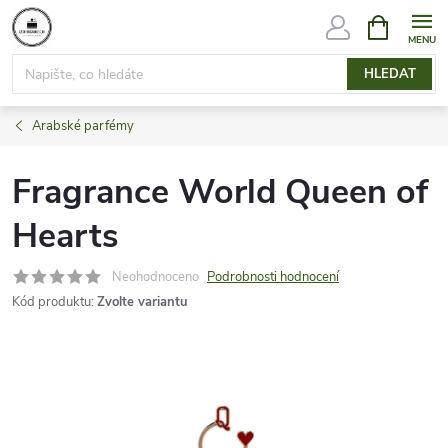
Přejít
NÁKUPNÍ
KOŠÍK
na
obsah
HLEDAT
Arabské parfémy
Fragrance World Queen of
Hearts
Neohodnoceno
Podrobnosti hodnocení
Kód produktu:
Zvolte variantu