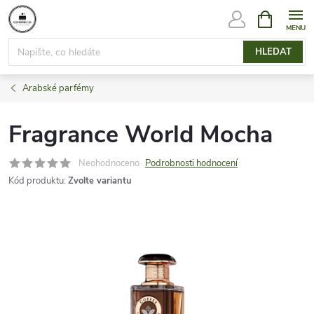
Přejít
NÁKUPNÍ
KOŠÍK
na
obsah
HLEDAT
Arabské parfémy
Fragrance World Mocha
Neohodnoceno
Podrobnosti hodnocení
Kód produktu:
Zvolte variantu