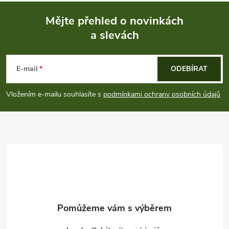
Mějte přehled o novinkách
a slevách
Z
á
E-mail
ODEBÍRAT
p
Vložením e-mailu souhlasíte s
podmínkami ochrany osobních údajů
a
t
í