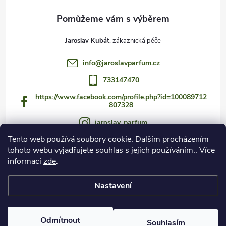
Jaroslav Kubát
info
@
jaroslavparfum.cz
733147470
https://www.facebook.com/profile.php?id=100089712
807328
jaroslav_parfum
Tento web používá soubory cookie. Dalším procházením
733147470
tohoto webu vyjadřujete souhlas s jejich používáním.. Více
https://www.youtube.com/@jaroslav_parfum
informací
zde
.
Nastavení
Copyright 2026
Czech Fragrance Club
. Všechna práva vyhrazena.
Odmítnout
Souhlasím