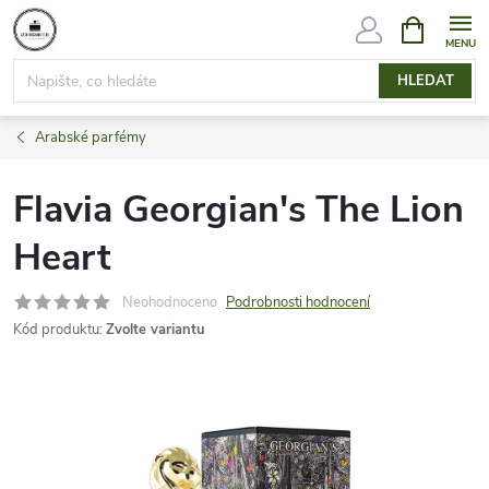
Přejít
NÁKUPNÍ
KOŠÍK
na
obsah
HLEDAT
Arabské parfémy
Flavia Georgian's The Lion
Heart
Neohodnoceno
Podrobnosti hodnocení
Kód produktu:
Zvolte variantu