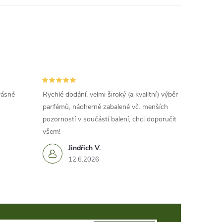
rásné
Rychlé dodání, velmi široký (a kvalitní) výběr
parfémů, nádherně zabalené vč. menších
pozorností v součástí balení, chci doporučit
všem!
Jindřich V.
12.6.2026