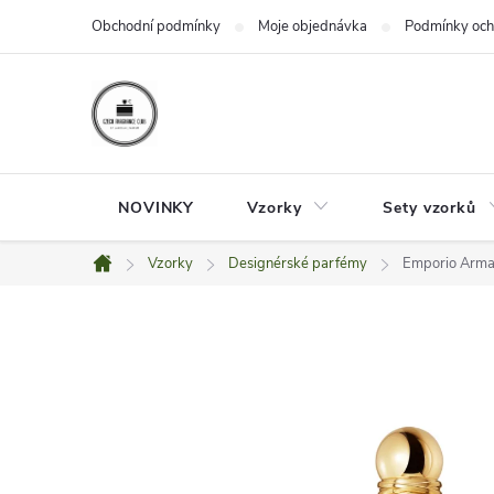
Přejít
Obchodní podmínky
Moje objednávka
Podmínky och
na
obsah
NOVINKY
Vzorky
Sety vzorků
Vzorky
Designérské parfémy
Emporio Arman
Domů