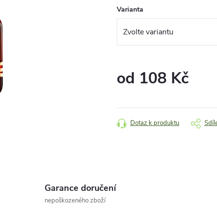
Varianta
od
108 Kč
Měrná
cena:
Dotaz k produktu
Sdíl
Garance doručení
nepoškozeného zboží