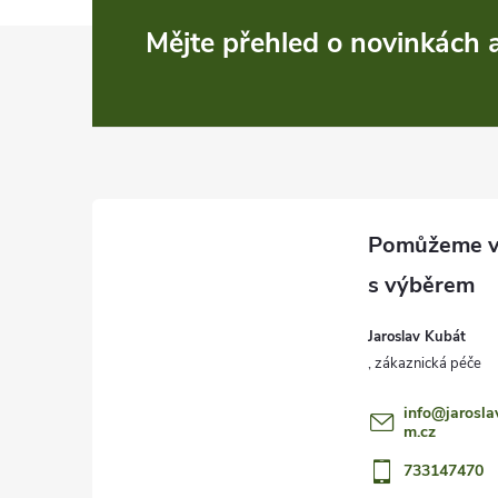
Z
Mějte přehled o novinkách
á
p
a
t
í
Jaroslav Kubát
info
@
jarosla
m.cz
733147470