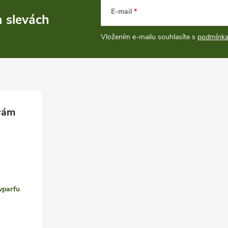
E-mail
a slevách
Vložením e-mailu souhlasíte s
podmínka
vparfu