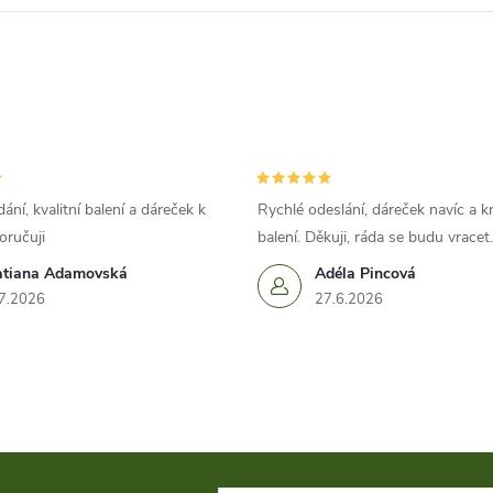
ání, kvalitní balení a dáreček k
Rychlé odeslání, dáreček navíc a k
oručuji
balení. Děkuji, ráda se budu vracet.
atiana Adamovská
Adéla Pincová
7.2026
27.6.2026