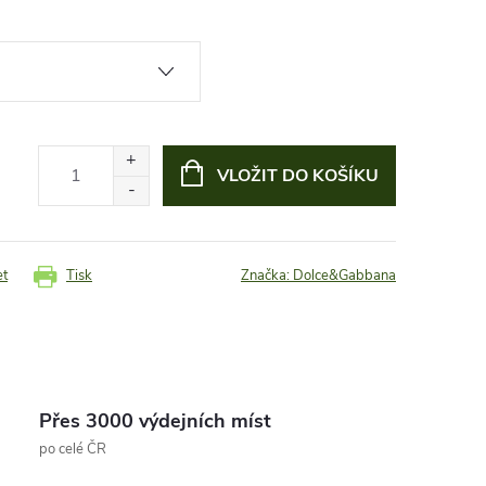
VLOŽIT DO KOŠÍKU
et
Tisk
Značka:
Dolce&Gabbana
Přes 3000 výdejních míst
po celé ČR