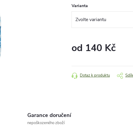
Varianta
od
140 Kč
Měrná
cena:
Dotaz k produktu
Sdíl
Garance doručení
nepoškozeného zboží