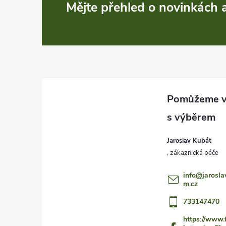
Z
Mějte přehled o novinkách
á
p
a
t
í
Jaroslav Kubát
info
@
jarosla
m.cz
733147470
https://www.