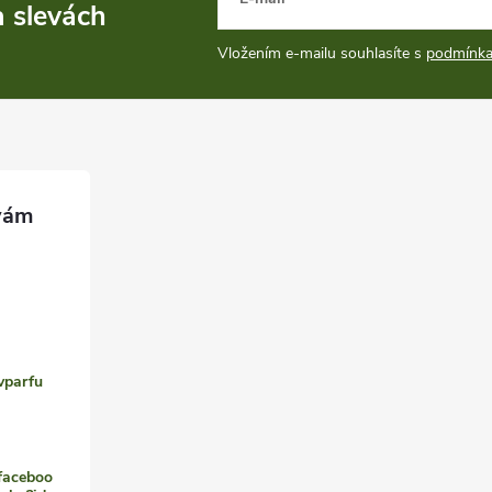
a slevách
Vložením e-mailu souhlasíte s
podmínka
vparfu
faceboo