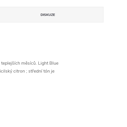
DISKUZE
eplejších měsíců. Light Blue
ský citron ; střední tón je