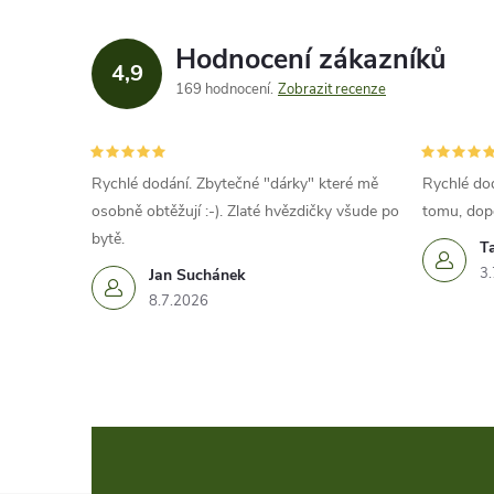
Hodnocení zákazníků
4,9
169 hodnocení
Zobrazit recenze
Rychlé dodání. Zbytečné "dárky" které mě
Rychlé dod
osobně obtěžují :-). Zlaté hvězdičky všude po
tomu, dop
bytě.
T
3.
Jan Suchánek
8.7.2026