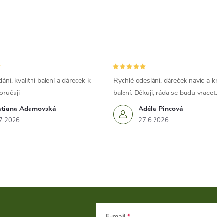
ání, kvalitní balení a dáreček k
Rychlé odeslání, dáreček navíc a k
oručuji
balení. Děkuji, ráda se budu vracet.
atiana Adamovská
Adéla Pincová
7.2026
27.6.2026
E-mail