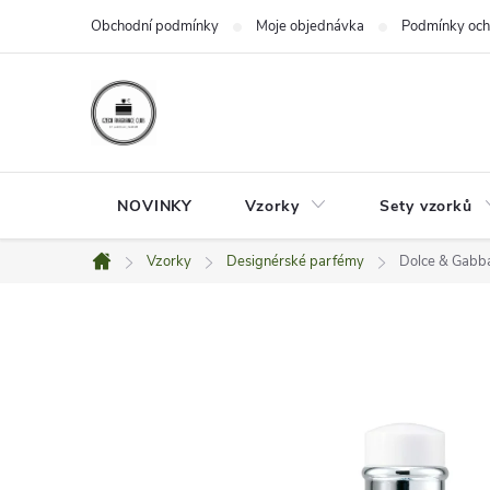
Přejít
Obchodní podmínky
Moje objednávka
Podmínky och
na
obsah
NOVINKY
Vzorky
Sety vzorků
Vzorky
Designérské parfémy
Dolce & Gabb
Domů