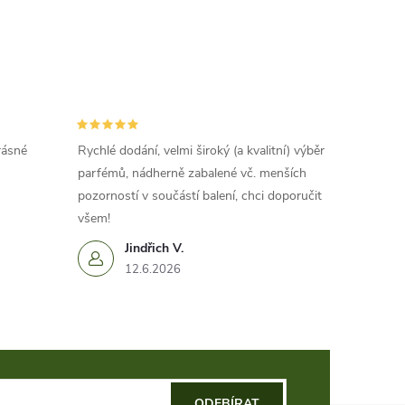
rásné
Rychlé dodání, velmi široký (a kvalitní) výběr
parfémů, nádherně zabalené vč. menších
pozorností v součástí balení, chci doporučit
všem!
Jindřich V.
12.6.2026
ODEBÍRAT