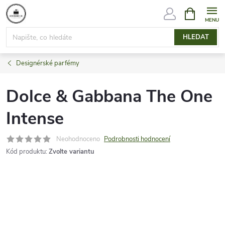
Přejít
NÁKUPNÍ
KOŠÍK
na
obsah
HLEDAT
Designérské parfémy
Dolce & Gabbana The One
Intense
Neohodnoceno
Podrobnosti hodnocení
Kód produktu:
Zvolte variantu