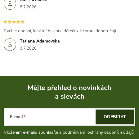
8.7.2026
Rychlé dodání, kvalitní balení a dáreček k tomu, doporučuji
Tatiana Adamovská
3.7.2026
Mějte přehled o novinkách
a slevách
Z
á
E-mail
ODEBÍRAT
p
Vložením e-mailu souhlasíte s
podmínkami ochrany osobních údajů