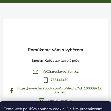
a
t
í
Jaroslav Kubát
info
@
jaroslavparfum.cz
733147470
https://www.facebook.com/profile.php?id=100089712
807328
jaroslav_parfum
Tento web používá soubory cookie. Dalším procházením
733147470