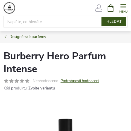
Přejít
NÁKUPNÍ
KOŠÍK
na
obsah
HLEDAT
Designérské parfémy
Burberry Hero Parfum
Intense
Neohodnoceno
Podrobnosti hodnocení
Kód produktu:
Zvolte variantu