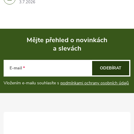
3.7.2026
Mějte přehled o novinkách
a slevách
Z
á
E-mail
ODEBÍRAT
p
Vložením e-mailu souhlasíte s
podmínkami ochrany osobních údajů
a
t
í