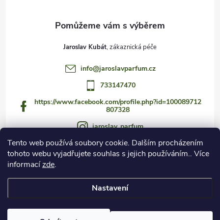
Jaroslav Kubát
info
@
jaroslavparfum.cz
733147470
https://www.facebook.com/profile.php?id=100089712
807328
jaroslav_parfum
Tento web používá soubory cookie. Dalším procházením
733147470
tohoto webu vyjadřujete souhlas s jejich používáním.. Více
https://www.youtube.com/@jaroslav_parfum
informací
zde
.
Nastavení
Copyright 2026
Czech Fragrance Club
. Všechna práva vyhrazena.