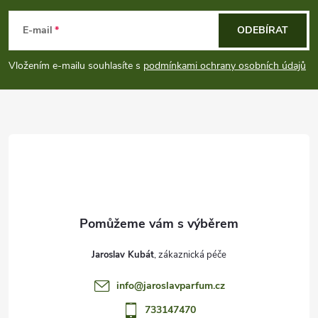
á
E-mail
ODEBÍRAT
p
Vložením e-mailu souhlasíte s
podmínkami ochrany osobních údajů
a
t
í
Jaroslav Kubát
info
@
jaroslavparfum.cz
733147470