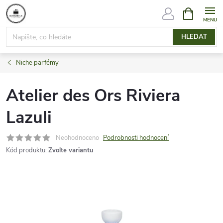
Přejít
NÁKUPNÍ
KOŠÍK
na
obsah
HLEDAT
Niche parfémy
Atelier des Ors Riviera
Lazuli
Neohodnoceno
Podrobnosti hodnocení
Kód produktu:
Zvolte variantu