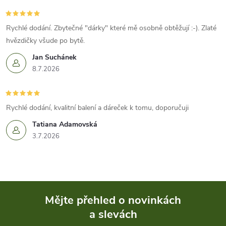
Rychlé dodání. Zbytečné "dárky" které mě osobně obtěžují :-). Zlaté
hvězdičky všude po bytě.
Jan Suchánek
8.7.2026
Rychlé dodání, kvalitní balení a dáreček k tomu, doporučuji
Tatiana Adamovská
3.7.2026
Mějte přehled o novinkách
a slevách
Z