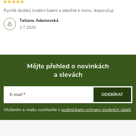
Rychlé dodání, kvalitní balení a dáreček k tomu, doporučuji
Tatiana Adamovská
3.7.2026
Mějte přehled o novinkách
a slevách
Z
á
E-mail
ODEBÍRAT
p
Vložením e-mailu souhlasíte s
podmínkami ochrany osobních údajů
a