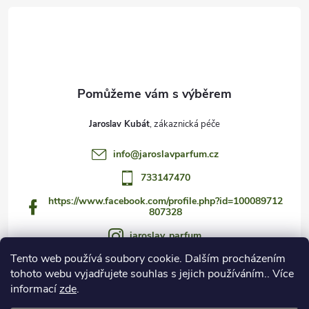
t
í
Jaroslav Kubát
info
@
jaroslavparfum.cz
733147470
https://www.facebook.com/profile.php?id=100089712
807328
jaroslav_parfum
Tento web používá soubory cookie. Dalším procházením
733147470
tohoto webu vyjadřujete souhlas s jejich používáním.. Více
https://www.youtube.com/@jaroslav_parfum
informací
zde
.