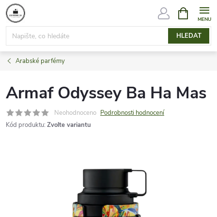
Přejít
NÁKUPNÍ
KOŠÍK
na
obsah
HLEDAT
Arabské parfémy
Armaf Odyssey Ba Ha Mas
Neohodnoceno
Podrobnosti hodnocení
Kód produktu:
Zvolte variantu